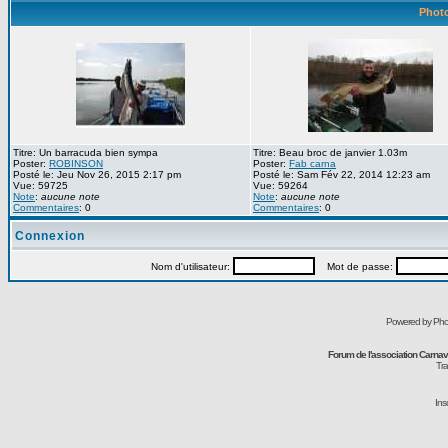
Photo
Titre: Un barracuda bien sympa
Titre: Beau broc de janvier 1.03m
Poster:
ROBINSON
Poster:
Fab carna
Posté le: Jeu Nov 26, 2015 2:17 pm
Posté le: Sam Fév 22, 2014 12:23 am
Vue: 59725
Vue: 59264
Note
:
aucune note
Note
:
aucune note
Commentaires
: 0
Commentaires
: 0
Connexion
Nom d'utilisateur:
Mot de passe:
Powered by Pho
Forum de l'association Carna
Tra
Ins