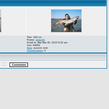
Titre: 106 cm
Poster:
olivier54
Posté le: Mar Mar 30, 2010 9:32 am
Vue: 64962
Note
:
aucune note
Commentaires
: 0
e