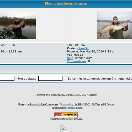
Photos publiques récentes
nvier 1.03m
Titre: 101 cm
Poster:
olivier54
, 2014 12:23 am
Posté le: Mar Mar 30, 2010 9:33 am
Vue: 60323
Note
:
aucune note
Commentaires
: 0
Mot de passe:
Se connecter automatiquement à chaque visit
Powered by Photo Album 2.0.56a © 2002-2007
Smartor
Forum de l'association Carnavenir
- Powered by
phpBB
© 2001, 2005 phpBB Group
Traduction par :
phpBB-fr.com
Inscriptions bloquées: 167221