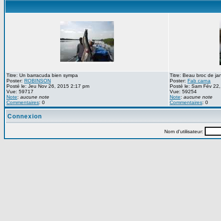
Titre: Un barracuda bien sympa
Titre: Beau broc de ja
Poster:
ROBINSON
Poster:
Fab carna
Posté le: Jeu Nov 26, 2015 2:17 pm
Posté le: Sam Fév 22
Vue: 59717
Vue: 59254
Note
:
aucune note
Note
:
aucune note
Commentaires
: 0
Commentaires
: 0
Connexion
Nom d'utilisateur: