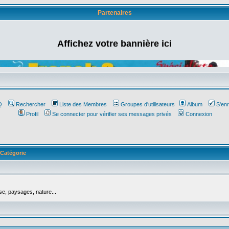
Partenaires
Affichez votre bannière ici
Q
Rechercher
Liste des Membres
Groupes d'utilisateurs
Album
S'enr
Profil
Se connecter pour vérifier ses messages privés
Connexion
Catégorie
se, paysages, nature...