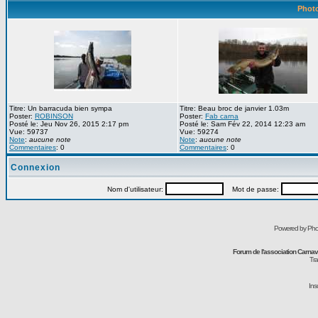
Photo
Titre: Un barracuda bien sympa
Titre: Beau broc de janvier 1.03m
Poster:
ROBINSON
Poster:
Fab carna
Posté le: Jeu Nov 26, 2015 2:17 pm
Posté le: Sam Fév 22, 2014 12:23 am
Vue: 59737
Vue: 59274
Note
:
aucune note
Note
:
aucune note
Commentaires
: 0
Commentaires
: 0
Connexion
Nom d'utilisateur:
Mot de passe:
Powered by Pho
Forum de l'association Carna
Tra
Ins