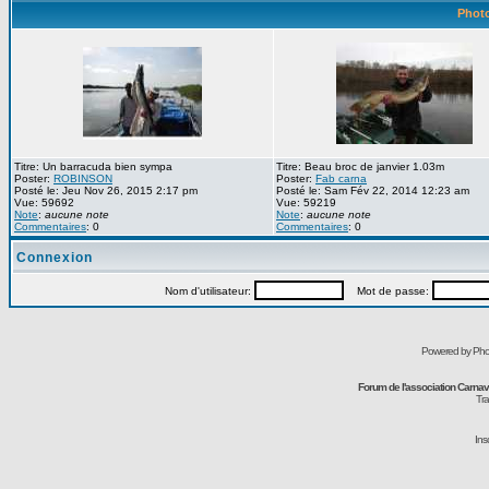
Photo
Titre: Un barracuda bien sympa
Titre: Beau broc de janvier 1.03m
Poster:
ROBINSON
Poster:
Fab carna
Posté le: Jeu Nov 26, 2015 2:17 pm
Posté le: Sam Fév 22, 2014 12:23 am
Vue: 59692
Vue: 59219
Note
:
aucune note
Note
:
aucune note
Commentaires
: 0
Commentaires
: 0
Connexion
Nom d'utilisateur:
Mot de passe:
Powered by Pho
Forum de l'association Carna
Tra
Ins