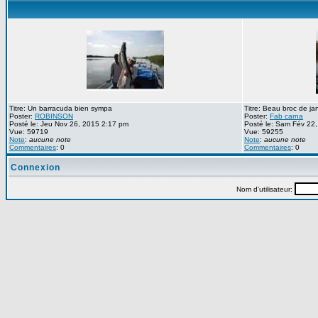
Titre: Un barracuda bien sympa
Titre: Beau broc de ja
Poster:
ROBINSON
Poster:
Fab carna
Posté le: Jeu Nov 26, 2015 2:17 pm
Posté le: Sam Fév 22
Vue: 59719
Vue: 59255
Note
:
aucune note
Note
:
aucune note
Commentaires
: 0
Commentaires
: 0
Connexion
Nom d'utilisateur: