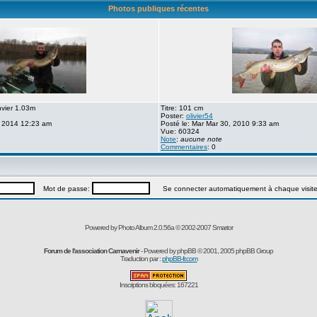
Photos publiques récentes
nvier 1.03m
Titre: 101 cm
Poster:
olivier54
, 2014 12:23 am
Posté le: Mar Mar 30, 2010 9:33 am
Vue: 60324
Note
:
aucune note
Commentaires
: 0
Mot de passe:
Se connecter automatiquement à chaque visit
Powered by Photo Album 2.0.56a © 2002-2007
Smartor
Forum de l'association Carnavenir
- Powered by
phpBB
© 2001, 2005 phpBB Group
Traduction par :
phpBB-fr.com
Inscriptions bloquées: 167221