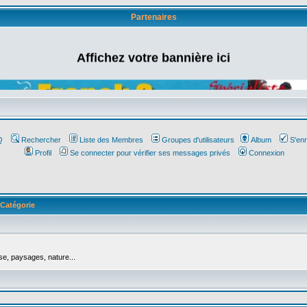
Partenaires
Affichez votre bannière ici
Q
Rechercher
Liste des Membres
Groupes d'utilisateurs
Album
S'enr
Profil
Se connecter pour vérifier ses messages privés
Connexion
Catégorie
se, paysages, nature...