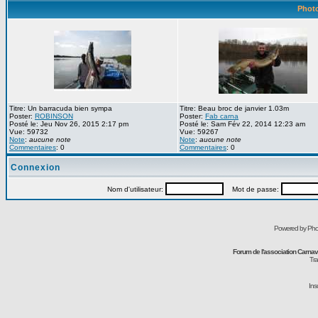
Photo
Titre: Un barracuda bien sympa
Titre: Beau broc de janvier 1.03m
Poster:
ROBINSON
Poster:
Fab carna
Posté le: Jeu Nov 26, 2015 2:17 pm
Posté le: Sam Fév 22, 2014 12:23 am
Vue: 59732
Vue: 59267
Note
:
aucune note
Note
:
aucune note
Commentaires
: 0
Commentaires
: 0
Connexion
Nom d'utilisateur:
Mot de passe:
Powered by Pho
Forum de l'association Carna
Tra
Ins