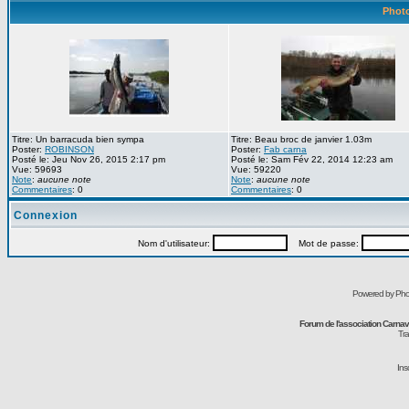
Photo
Titre: Un barracuda bien sympa
Titre: Beau broc de janvier 1.03m
Poster:
ROBINSON
Poster:
Fab carna
Posté le: Jeu Nov 26, 2015 2:17 pm
Posté le: Sam Fév 22, 2014 12:23 am
Vue: 59693
Vue: 59220
Note
:
aucune note
Note
:
aucune note
Commentaires
: 0
Commentaires
: 0
Connexion
Nom d'utilisateur:
Mot de passe:
Powered by Pho
Forum de l'association Carna
Tra
Ins