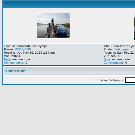
Titre: Un barracuda bien sympa
Titre: Beau broc de ja
Poster:
ROBINSON
Poster:
Fab carna
Posté le: Jeu Nov 26, 2015 2:17 pm
Posté le: Sam Fév 22
Vue: 59694
Vue: 59220
Note
:
aucune note
Note
:
aucune note
Commentaires
: 0
Commentaires
: 0
Connexion
Nom d'utilisateur: