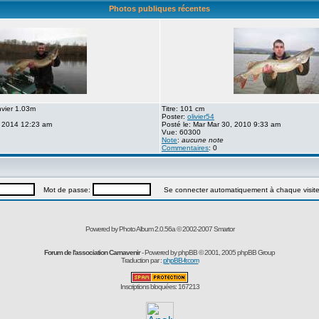
Photos publiques récentes
nvier 1.03m
Titre: 101 cm
Poster:
olivier54
, 2014 12:23 am
Posté le: Mar Mar 30, 2010 9:33 am
Vue: 60300
Note
:
aucune note
Commentaires
: 0
Mot de passe:
Se connecter automatiquement à chaque visit
Powered by Photo Album 2.0.56a © 2002-2007
Smartor
Forum de l'association Carnavenir
- Powered by
phpBB
© 2001, 2005 phpBB Group
Traduction par :
phpBB-fr.com
Inscriptions bloquées: 167213