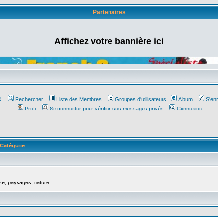
Partenaires
Affichez votre bannière ici
Q
Rechercher
Liste des Membres
Groupes d'utilisateurs
Album
S'enr
Profil
Se connecter pour vérifier ses messages privés
Connexion
Catégorie
se, paysages, nature...