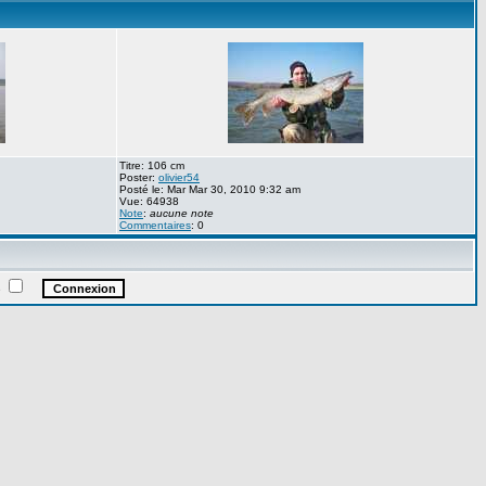
Titre: 106 cm
Poster:
olivier54
Posté le: Mar Mar 30, 2010 9:32 am
Vue: 64938
Note
:
aucune note
Commentaires
: 0
e