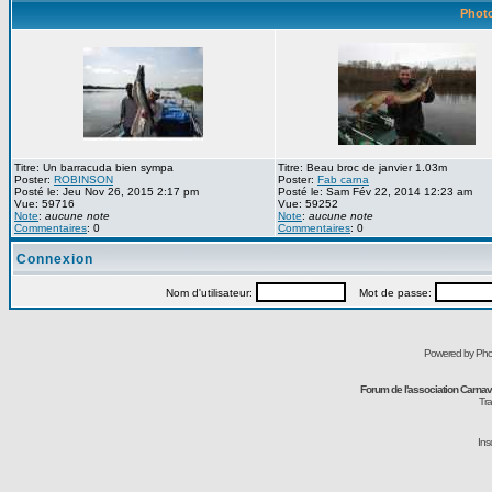
Photo
Titre: Un barracuda bien sympa
Titre: Beau broc de janvier 1.03m
Poster:
ROBINSON
Poster:
Fab carna
Posté le: Jeu Nov 26, 2015 2:17 pm
Posté le: Sam Fév 22, 2014 12:23 am
Vue: 59716
Vue: 59252
Note
:
aucune note
Note
:
aucune note
Commentaires
: 0
Commentaires
: 0
Connexion
Nom d'utilisateur:
Mot de passe:
Powered by Pho
Forum de l'association Carna
Tra
Ins