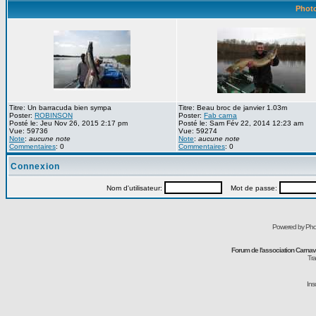
Photo
Titre: Un barracuda bien sympa
Titre: Beau broc de janvier 1.03m
Poster:
ROBINSON
Poster:
Fab carna
Posté le: Jeu Nov 26, 2015 2:17 pm
Posté le: Sam Fév 22, 2014 12:23 am
Vue: 59736
Vue: 59274
Note
:
aucune note
Note
:
aucune note
Commentaires
: 0
Commentaires
: 0
Connexion
Nom d'utilisateur:
Mot de passe:
Powered by Pho
Forum de l'association Carna
Tra
Ins