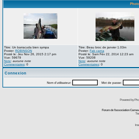
Photo
Titre: Un barracuda bien sympa
Titre: Beau broc de janvier 1.03m
Poster:
ROBINSON
Poster:
Fab carna
Posté le: Jeu Nov 26, 2015 2:17 pm
Posté le: Sam Fév 22, 2014 12:23 am
Vue: 59679
Vue: 59208
Note
:
aucune note
Note
:
aucune note
Commentaires
: 0
Commentaires
: 0
Connexion
Nom d'utilisateur:
Mot de passe:
Powered by Pho
Forum de l'association Carna
Tra
Ins