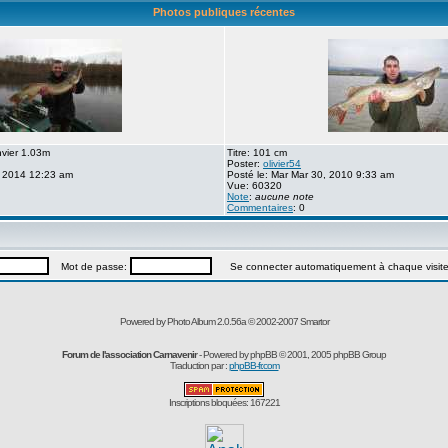
Photos publiques récentes
nvier 1.03m
Titre: 101 cm
Poster:
olivier54
, 2014 12:23 am
Posté le: Mar Mar 30, 2010 9:33 am
Vue: 60320
Note
:
aucune note
Commentaires
: 0
Mot de passe:
Se connecter automatiquement à chaque visit
Powered by Photo Album 2.0.56a © 2002-2007
Smartor
Forum de l'association Carnavenir
- Powered by
phpBB
© 2001, 2005 phpBB Group
Traduction par :
phpBB-fr.com
Inscriptions bloquées: 167221