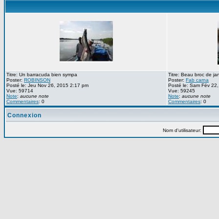
Titre: Un barracuda bien sympa
Titre: Beau broc de ja
Poster:
ROBINSON
Poster:
Fab carna
Posté le: Jeu Nov 26, 2015 2:17 pm
Posté le: Sam Fév 22
Vue: 59714
Vue: 59245
Note
:
aucune note
Note
:
aucune note
Commentaires
: 0
Commentaires
: 0
Connexion
Nom d'utilisateur: