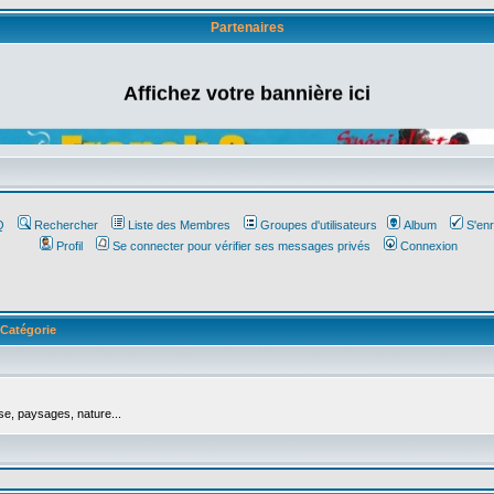
Partenaires
Affichez votre bannière ici
Q
Rechercher
Liste des Membres
Groupes d'utilisateurs
Album
S'enr
Profil
Se connecter pour vérifier ses messages privés
Connexion
Catégorie
se, paysages, nature...