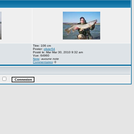
Titre: 106 cm
Poster:
olivier54
Posté le: Mar Mar 30, 2010 9:32 am
Vue: 64960
Note
:
aucune note
Commentaires
: 0
e