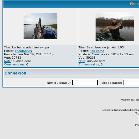
Photo
Titre: Un barracuda bien sympa
Titre: Beau broc de janvier 1.03m
Poster:
ROBINSON
Poster:
Fab carna
Posté le: Jeu Nov 26, 2015 2:17 pm
Posté le: Sam Fév 22, 2014 12:23 am
Vue: 59733
Vue: 59268
Note
:
aucune note
Note
:
aucune note
Commentaires
: 0
Commentaires
: 0
Connexion
Nom d'utilisateur:
Mot de passe:
Powered by Pho
Forum de l'association Carna
Tra
Ins