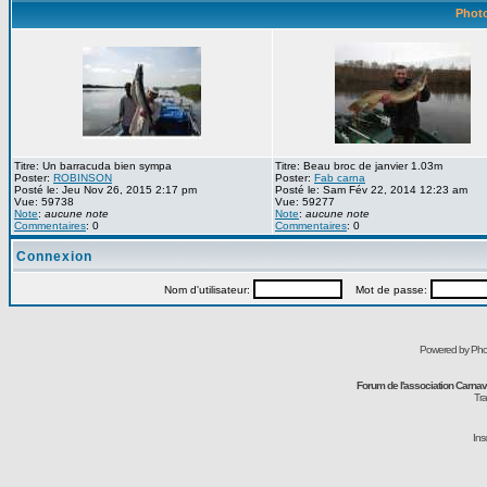
Photo
Titre: Un barracuda bien sympa
Titre: Beau broc de janvier 1.03m
Poster:
ROBINSON
Poster:
Fab carna
Posté le: Jeu Nov 26, 2015 2:17 pm
Posté le: Sam Fév 22, 2014 12:23 am
Vue: 59738
Vue: 59277
Note
:
aucune note
Note
:
aucune note
Commentaires
: 0
Commentaires
: 0
Connexion
Nom d'utilisateur:
Mot de passe:
Powered by Pho
Forum de l'association Carna
Tra
Ins