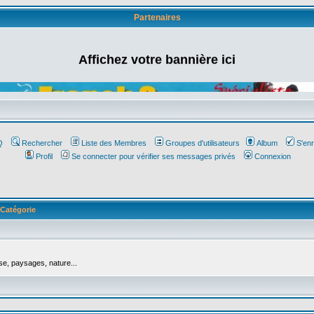
Partenaires
Affichez votre bannière ici
Q
Rechercher
Liste des Membres
Groupes d'utilisateurs
Album
S'enr
Profil
Se connecter pour vérifier ses messages privés
Connexion
Catégorie
se, paysages, nature...