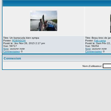
Titre: Un barracuda bien sympa
Titre: Beau broc de ja
Poster:
ROBINSON
Poster:
Fab carna
Posté le: Jeu Nov 26, 2015 2:17 pm
Posté le: Sam Fév 22
Vue: 59717
Vue: 59254
Note
:
aucune note
Note
:
aucune note
Commentaires
: 0
Commentaires
: 0
Connexion
Nom d'utilisateur: