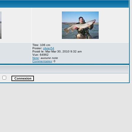
Titre: 106 cm
Poster:
olivier54
Posté le: Mar Mar 30, 2010 9:32 am
Vue: 64962
Note
:
aucune note
Commentaires
: 0
e