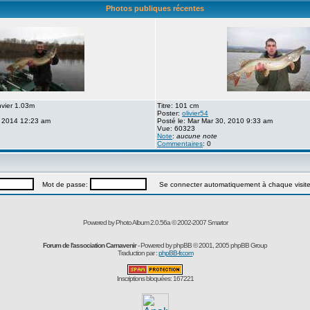
Photos publiques récentes
nvier 1.03m
Titre: 101 cm
Poster:
olivier54
, 2014 12:23 am
Posté le: Mar Mar 30, 2010 9:33 am
Vue: 60323
Note
:
aucune note
Commentaires
: 0
Mot de passe:
Se connecter automatiquement à chaque visit
Powered by Photo Album 2.0.56a © 2002-2007
Smartor
Forum de l'association Carnavenir
- Powered by
phpBB
© 2001, 2005 phpBB Group
Traduction par :
phpBB-fr.com
Inscriptions bloquées: 167221