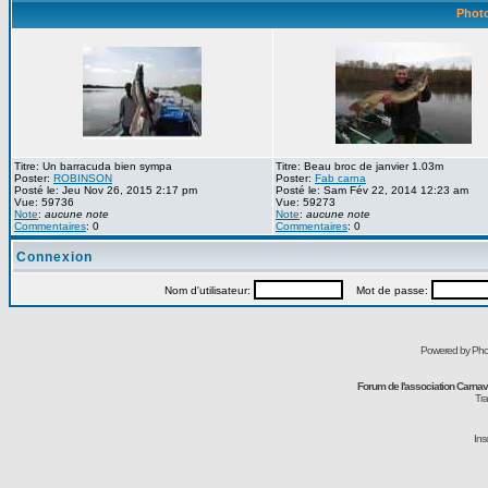
Photo
Titre: Un barracuda bien sympa
Titre: Beau broc de janvier 1.03m
Poster:
ROBINSON
Poster:
Fab carna
Posté le: Jeu Nov 26, 2015 2:17 pm
Posté le: Sam Fév 22, 2014 12:23 am
Vue: 59736
Vue: 59273
Note
:
aucune note
Note
:
aucune note
Commentaires
: 0
Commentaires
: 0
Connexion
Nom d'utilisateur:
Mot de passe:
Powered by Pho
Forum de l'association Carna
Tra
Ins