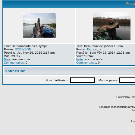
Photo
Titre: Un barracuda bien sympa
Titre: Beau broc de janvier 1.03m
Poster:
ROBINSON
Poster:
Fab carna
Posté le: Jeu Nov 26, 2015 2:17 pm
Posté le: Sam Fév 22, 2014 12:23 am
Vue: 59717
Vue: 59254
Note
:
aucune note
Note
:
aucune note
Commentaires
: 0
Commentaires
: 0
Connexion
Nom d'utilisateur:
Mot de passe:
Powered by Pho
Forum de l'association Carna
Tra
Ins