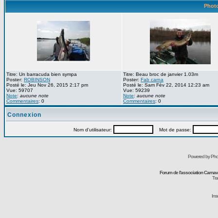
Photo
Titre: Un barracuda bien sympa
Titre: Beau broc de janvier 1.03m
Poster:
ROBINSON
Poster:
Fab carna
Posté le: Jeu Nov 26, 2015 2:17 pm
Posté le: Sam Fév 22, 2014 12:23 am
Vue: 59707
Vue: 59239
Note
:
aucune note
Note
:
aucune note
Commentaires
: 0
Commentaires
: 0
Connexion
Nom d'utilisateur:
Mot de passe:
Powered by Pho
Forum de l'association Carna
Tra
Ins