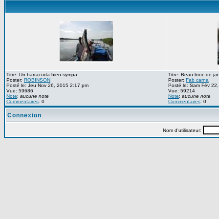
Titre: Un barracuda bien sympa
Titre: Beau broc de ja
Poster:
ROBINSON
Poster:
Fab carna
Posté le: Jeu Nov 26, 2015 2:17 pm
Posté le: Sam Fév 22
Vue: 59686
Vue: 59214
Note
:
aucune note
Note
:
aucune note
Commentaires
: 0
Commentaires
: 0
Connexion
Nom d'utilisateur: