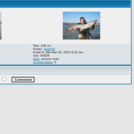
Titre: 106 cm
Poster:
olivier54
Posté le: Mar Mar 30, 2010 9:32 am
Vue: 64929
Note
:
aucune note
Commentaires
: 0
e