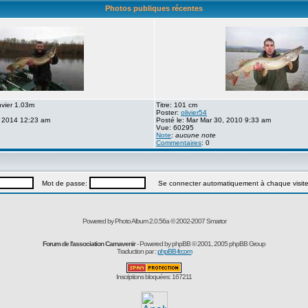
Photos publiques récentes
nvier 1.03m
Titre: 101 cm
Poster:
olivier54
, 2014 12:23 am
Posté le: Mar Mar 30, 2010 9:33 am
Vue: 60295
Note
:
aucune note
Commentaires
: 0
Mot de passe:
Se connecter automatiquement à chaque visit
Powered by Photo Album 2.0.56a © 2002-2007
Smartor
Forum de l'association Carnavenir
- Powered by
phpBB
© 2001, 2005 phpBB Group
Traduction par :
phpBB-fr.com
Inscriptions bloquées: 167211