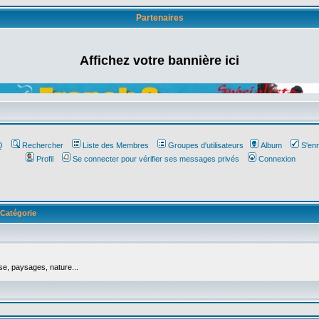
Partenaires
Affichez votre bannière ici
Q
Rechercher
Liste des Membres
Groupes d'utilisateurs
Album
S'enr
Profil
Se connecter pour vérifier ses messages privés
Connexion
Catégorie
se, paysages, nature...