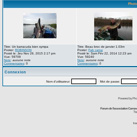
Photo
Titre: Un barracuda bien sympa
Titre: Beau broc de janvier 1.03m
Poster:
ROBINSON
Poster:
Fab carna
Posté le: Jeu Nov 26, 2015 2:17 pm
Posté le: Sam Fév 22, 2014 12:23 am
Vue: 59709
Vue: 59240
Note
:
aucune note
Note
:
aucune note
Commentaires
: 0
Commentaires
: 0
Connexion
Nom d'utilisateur:
Mot de passe:
Powered by Pho
Forum de l'association Carna
Tra
Ins