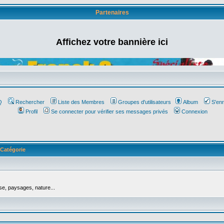
Partenaires
Affichez votre bannière ici
Q
Rechercher
Liste des Membres
Groupes d'utilisateurs
Album
S'enr
Profil
Se connecter pour vérifier ses messages privés
Connexion
Catégorie
se, paysages, nature...