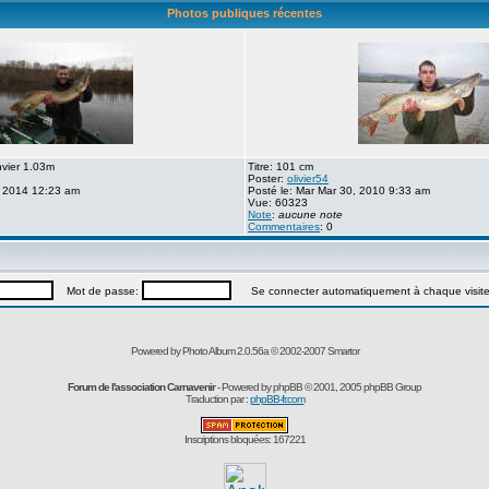
Photos publiques récentes
nvier 1.03m
Titre: 101 cm
Poster:
olivier54
, 2014 12:23 am
Posté le: Mar Mar 30, 2010 9:33 am
Vue: 60323
Note
:
aucune note
Commentaires
: 0
Mot de passe:
Se connecter automatiquement à chaque visit
Powered by Photo Album 2.0.56a © 2002-2007
Smartor
Forum de l'association Carnavenir
- Powered by
phpBB
© 2001, 2005 phpBB Group
Traduction par :
phpBB-fr.com
Inscriptions bloquées: 167221