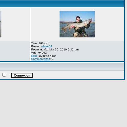
Titre: 106 cm
Poster:
olivier54
Posté le: Mar Mar 30, 2010 9:32 am
Vue: 64962
Note
:
aucune note
Commentaires
: 0
e