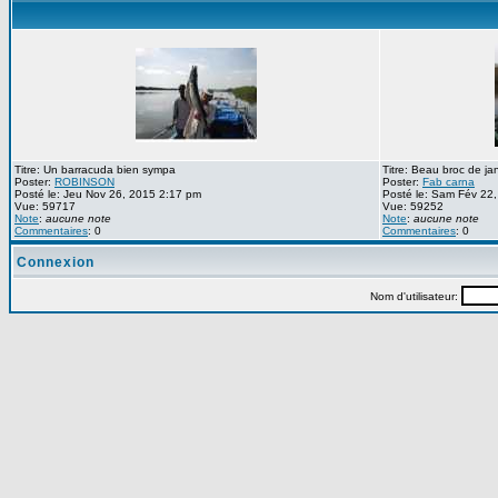
Titre: Un barracuda bien sympa
Titre: Beau broc de ja
Poster:
ROBINSON
Poster:
Fab carna
Posté le: Jeu Nov 26, 2015 2:17 pm
Posté le: Sam Fév 22
Vue: 59717
Vue: 59252
Note
:
aucune note
Note
:
aucune note
Commentaires
: 0
Commentaires
: 0
Connexion
Nom d'utilisateur: