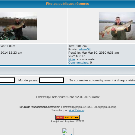
Photos publiques récentes
nvier 1.03m
Titre: 101 cm
Poster:
olivier54
, 2014 12:23 am
Posté le: Mar Mar 30, 2010 9:33 am
Vue: 60317
Note
:
aucune note
Commentaires
: 0
Mot de passe:
Se connecter automatiquement à chaque visit
Powered by Photo Album 2.0.56a © 2002-2007
Smartor
Forum de l'association Carnavenir
- Powered by
phpBB
© 2001, 2005 phpBB Group
Traduction par :
phpBB-fr.com
Inscriptions bloquées: 167221