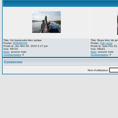
Titre: Un barracuda bien sympa
Titre: Beau broc de ja
Poster:
ROBINSON
Poster:
Fab carna
Posté le: Jeu Nov 26, 2015 2:17 pm
Posté le: Sam Fév 22
Vue: 59710
Vue: 59241
Note
:
aucune note
Note
:
aucune note
Commentaires
: 0
Commentaires
: 0
Connexion
Nom d'utilisateur: