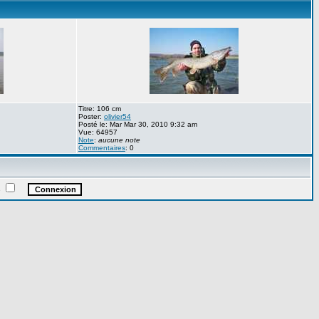
Titre: 106 cm
Poster:
olivier54
Posté le: Mar Mar 30, 2010 9:32 am
Vue: 64957
Note
:
aucune note
Commentaires
: 0
e