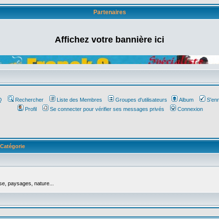
Partenaires
Affichez votre bannière ici
Q
Rechercher
Liste des Membres
Groupes d'utilisateurs
Album
S'enr
Profil
Se connecter pour vérifier ses messages privés
Connexion
Catégorie
se, paysages, nature...