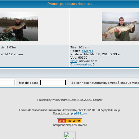
Photos publiques récentes
nvier 1.03m
Titre: 101 cm
Poster:
olivier54
, 2014 12:23 am
Posté le: Mar Mar 30, 2010 9:33 am
Vue: 60300
Note
:
aucune note
Commentaires
: 0
Mot de passe:
Se connecter automatiquement à chaque visit
Powered by Photo Album 2.0.56a © 2002-2007
Smartor
Forum de l'association Carnavenir
- Powered by
phpBB
© 2001, 2005 phpBB Group
Traduction par :
phpBB-fr.com
Inscriptions bloquées: 167213