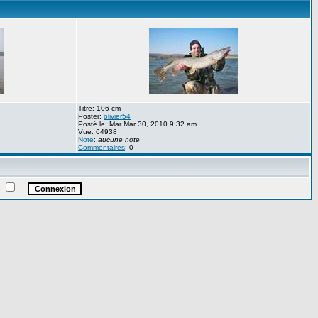
Titre: 106 cm
Poster:
olivier54
Posté le: Mar Mar 30, 2010 9:32 am
Vue: 64938
Note
:
aucune note
Commentaires
: 0
e