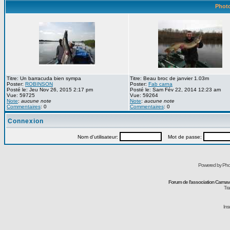
Photo
Titre: Un barracuda bien sympa
Titre: Beau broc de janvier 1.03m
Poster:
ROBINSON
Poster:
Fab carna
Posté le: Jeu Nov 26, 2015 2:17 pm
Posté le: Sam Fév 22, 2014 12:23 am
Vue: 59725
Vue: 59264
Note
:
aucune note
Note
:
aucune note
Commentaires
: 0
Commentaires
: 0
Connexion
Nom d'utilisateur:
Mot de passe:
Powered by Pho
Forum de l'association Carna
Tra
Ins