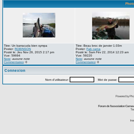
Photo
Titre: Un barracuda bien sympa
Titre: Beau broc de janvier 1.03m
Poster:
ROBINSON
Poster:
Fab carna
Posté le: Jeu Nov 26, 2015 2:17 pm
Posté le: Sam Fév 22, 2014 12:23 am
Vue: 59694
Vue: 59220
Note
:
aucune note
Note
:
aucune note
Commentaires
: 0
Commentaires
: 0
Connexion
Nom d'utilisateur:
Mot de passe:
Powered by Pho
Forum de l'association Carna
Tra
Ins