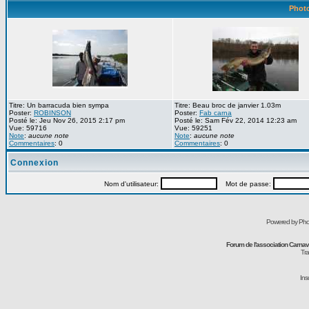
Photo
Titre: Un barracuda bien sympa
Titre: Beau broc de janvier 1.03m
Poster:
ROBINSON
Poster:
Fab carna
Posté le: Jeu Nov 26, 2015 2:17 pm
Posté le: Sam Fév 22, 2014 12:23 am
Vue: 59716
Vue: 59251
Note
:
aucune note
Note
:
aucune note
Commentaires
: 0
Commentaires
: 0
Connexion
Nom d'utilisateur:
Mot de passe:
Powered by Pho
Forum de l'association Carna
Tra
Ins