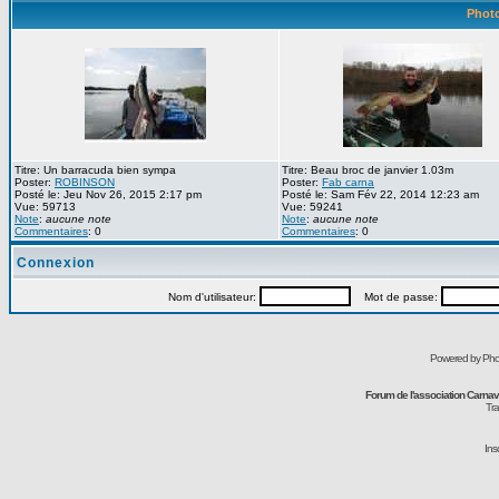
Photo
Titre: Un barracuda bien sympa
Titre: Beau broc de janvier 1.03m
Poster:
ROBINSON
Poster:
Fab carna
Posté le: Jeu Nov 26, 2015 2:17 pm
Posté le: Sam Fév 22, 2014 12:23 am
Vue: 59713
Vue: 59241
Note
:
aucune note
Note
:
aucune note
Commentaires
: 0
Commentaires
: 0
Connexion
Nom d'utilisateur:
Mot de passe:
Powered by Pho
Forum de l'association Carna
Tra
Ins