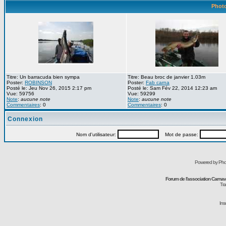
Photo
Titre: Un barracuda bien sympa
Titre: Beau broc de janvier 1.03m
Poster:
ROBINSON
Poster:
Fab carna
Posté le: Jeu Nov 26, 2015 2:17 pm
Posté le: Sam Fév 22, 2014 12:23 am
Vue: 59756
Vue: 59299
Note
:
aucune note
Note
:
aucune note
Commentaires
: 0
Commentaires
: 0
Connexion
Nom d'utilisateur:
Mot de passe:
Powered by Pho
Forum de l'association Carna
Tra
Ins