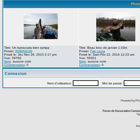
Photo
Titre: Un barracuda bien sympa
Titre: Beau broc de janvier 1.03m
Poster:
ROBINSON
Poster:
Fab carna
Posté le: Jeu Nov 26, 2015 2:17 pm
Posté le: Sam Fév 22, 2014 12:23 am
Vue: 59760
Vue: 59301
Note
:
aucune note
Note
:
aucune note
Commentaires
: 0
Commentaires
: 0
Connexion
Nom d'utilisateur:
Mot de passe:
Powered by Pho
Forum de l'association Carna
Tra
Ins