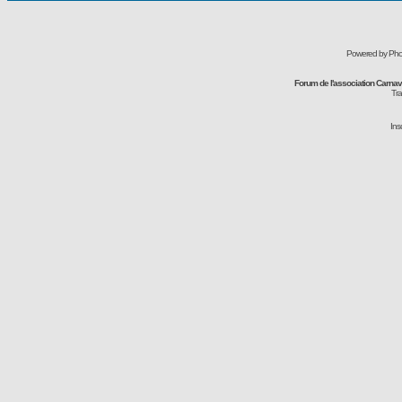
Powered by Pho
Forum de l'association Carna
Tra
Ins