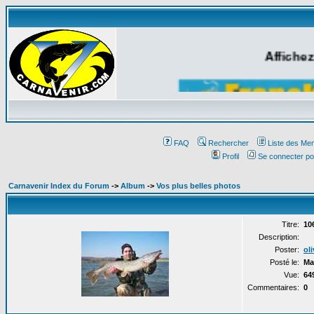
Affichez
FAQ
Rechercher
Liste des Me
Profil
Se connecter po
Carnavenir Index du Forum
->
Album
->
Vos plus belles photos
Titre:
10
Description:
Poster:
oli
Posté le:
Ma
Vue:
64
Commentaires:
0