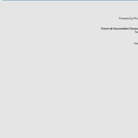
Powered by Pho
Forum de l'association Carna
Tra
Ins