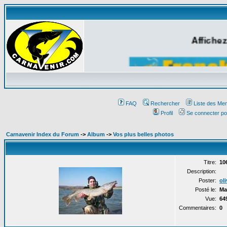
Affichez
FAQ
Rechercher
Liste des Me
Profil
Se connecter po
Carnavenir Index du Forum
->
Album
->
Vos plus belles photos
Titre:
10
Description:
Poster:
oli
Posté le:
Ma
Vue:
64
Commentaires:
0