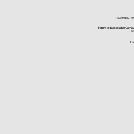
Powered by Pho
Forum de l'association Carna
Tra
Ins