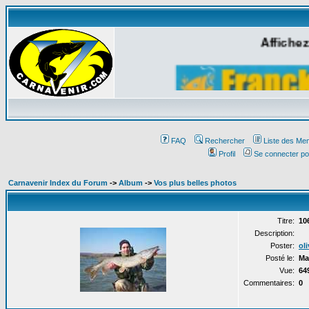
Affichez
FAQ
Rechercher
Liste des Me
Profil
Se connecter po
Carnavenir Index du Forum
->
Album
->
Vos plus belles photos
Titre:
10
Description:
Poster:
oli
Posté le:
Ma
Vue:
64
Commentaires:
0