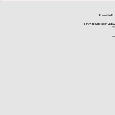
Powered by Pho
Forum de l'association Carna
Tra
Ins