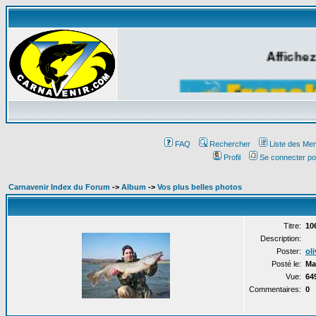
Affichez
FAQ
Rechercher
Liste des Me
Profil
Se connecter po
Carnavenir Index du Forum
->
Album
->
Vos plus belles photos
Titre:
10
Description:
Poster:
oli
Posté le:
Ma
Vue:
64
Commentaires:
0