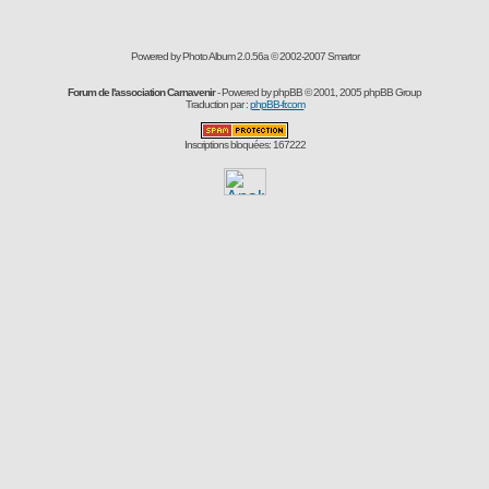
Powered by Photo Album 2.0.56a © 2002-2007
Smartor
Forum de l'association Carnavenir
- Powered by
phpBB
© 2001, 2005 phpBB Group
Traduction par :
phpBB-fr.com
Inscriptions bloquées: 167222