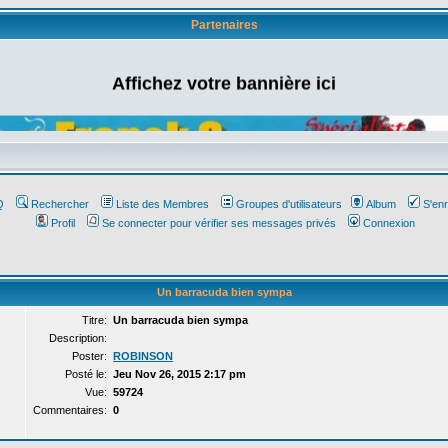
Partenaires
Affichez votre bannière ici
Q
Rechercher
Liste des Membres
Groupes d'utilisateurs
Album
S'enr
Profil
Se connecter pour vérifier ses messages privés
Connexion
Un barracuda bien sympa
Titre:
Un barracuda bien sympa
Description:
Poster:
ROBINSON
Posté le:
Jeu Nov 26, 2015 2:17 pm
Vue:
59724
Commentaires:
0