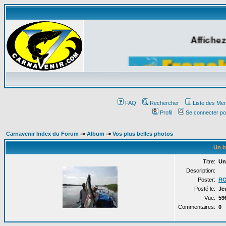
Affichez
FAQ
Rechercher
Liste des Me
Profil
Se connecter po
Carnavenir Index du Forum
->
Album
->
Vos plus belles photos
Un b
Titre:
Un
Description:
Poster:
RO
Posté le:
Je
Vue:
59
Commentaires:
0