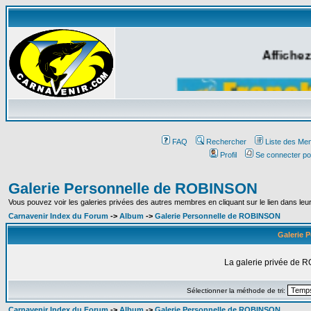
Affichez
FAQ
Rechercher
Liste des Me
Profil
Se connecter po
Galerie Personnelle de ROBINSON
Vous pouvez voir les galeries privées des autres membres en cliquant sur le lien dans leur 
Carnavenir Index du Forum
->
Album
->
Galerie Personnelle de ROBINSON
Galerie 
La galerie privée de R
Sélectionner la méthode de tri:
Carnavenir Index du Forum
->
Album
->
Galerie Personnelle de ROBINSON