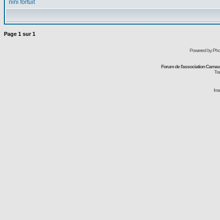
nini fortuit
Page
1
sur
1
Powered by Pho
Forum de l'association Carna
Tra
Ins