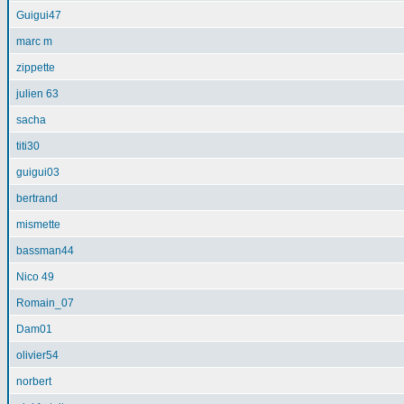
Guigui47
marc m
zippette
julien 63
sacha
titi30
guigui03
bertrand
mismette
bassman44
Nico 49
Romain_07
Dam01
olivier54
norbert