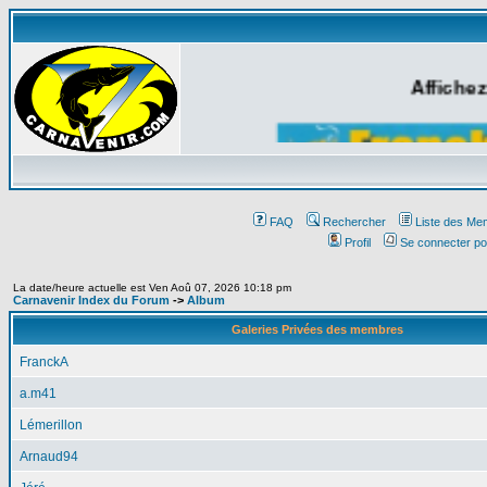
Affichez
FAQ
Rechercher
Liste des Me
Profil
Se connecter po
La date/heure actuelle est Ven Aoû 07, 2026 10:18 pm
Carnavenir Index du Forum
->
Album
Galeries Privées des membres
FranckA
a.m41
Lémerillon
Arnaud94