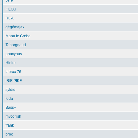
Jéré
FILOU
RCA
gégémajax
Manu le Grèbe
Taborgnaud
phoxynus
Hieire
labrax 76
IRIE PIKE
syldid
Ioda
Bass+
myco.fish
frank
broc