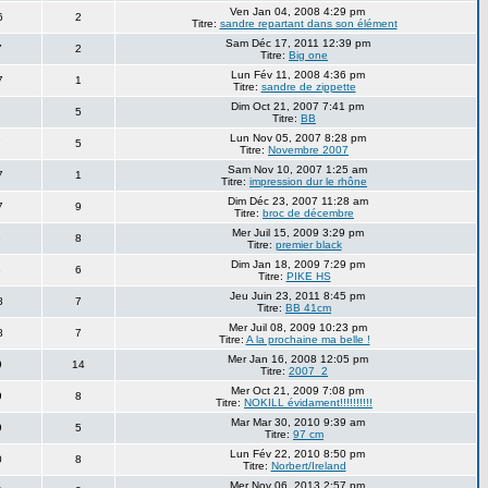
Ven Jan 04, 2008 4:29 pm
6
2
Titre:
sandre repartant dans son élément
Sam Déc 17, 2011 12:39 pm
7
2
Titre:
Big one
Lun Fév 11, 2008 4:36 pm
07
1
Titre:
sandre de zippette
Dim Oct 21, 2007 7:41 pm
7
5
Titre:
BB
Lun Nov 05, 2007 8:28 pm
7
5
Titre:
Novembre 2007
Sam Nov 10, 2007 1:25 am
7
1
Titre:
impression dur le rhône
Dim Déc 23, 2007 11:28 am
7
9
Titre:
broc de décembre
Mer Juil 15, 2009 3:29 pm
8
8
Titre:
premier black
Dim Jan 18, 2009 7:29 pm
8
6
Titre:
PIKE HS
Jeu Juin 23, 2011 8:45 pm
8
7
Titre:
BB 41cm
Mer Juil 08, 2009 10:23 pm
8
7
Titre:
A la prochaine ma belle !
Mer Jan 16, 2008 12:05 pm
9
14
Titre:
2007_2
Mer Oct 21, 2009 7:08 pm
9
8
Titre:
NOKILL évidament!!!!!!!!!!
Mar Mar 30, 2010 9:39 am
9
5
Titre:
97 cm
Lun Fév 22, 2010 8:50 pm
0
8
Titre:
Norbert/Ireland
Mer Nov 06, 2013 2:57 pm