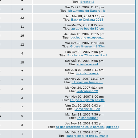
Titre:
Brochet 2
Mar Oct 23, 2007 11:24 pm
5
4
Titre:
bb ...meme du Sandre ! lol
Sam Mar 08, 2014 3:14 pm
5
32
Titre:
Back to Orellana 2013
Dim Mai 25, 2008 8:22 am
5
11
Titre:
au autre bec de 86 cm
Jeu Jan 15, 2009 12:15 pm
5
16
Titre:
Lucile, une exception...
Mar Oct 23, 2007 11:00 am
5
12
Titre:
Grosse limasse... 1.53m
Lun Oct 22, 2007 6:06 pm
5
4
Titre:
Brochet de 73cm avec Paul
Mar Aoû 19, 2008 5:06 pm
5
18
Titre:
adieu le record
Mar Juin 09, 2009 8:11 am
5
7
Titre:
broc de Seine 2
Mar Nov 27, 2007 11:17 am
5
2
Titre:
Et relâchée bien sûr...
Mer Oct 24, 2007 4:14 pm
5
4
Titre:
verticaliers ??!!
Ven Nov 02, 2007 8:00 pm
6
4
Titre:
Loupé sur plomb palette
Ven Oct 26, 2007 9:03 pm
6
7
Titre:
Chevesne du Loir
Mar Jan 13, 2009 7:56 pm
6
5
Titre:
un sandrounet
Jeu Nov 29, 2007 8:52 pm
6
3
Titre:
ca doit ressembler a ca le paradis ( quebec )
Mar Déc 11, 2007 8:17 pm
6
1
Titre:
sandre de 4 kg pris au manie