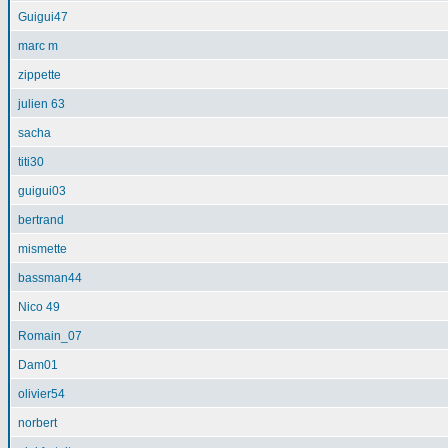
Guigui47
marc m
zippette
julien 63
sacha
titi30
guigui03
bertrand
mismette
bassman44
Nico 49
Romain_07
Dam01
olivier54
norbert