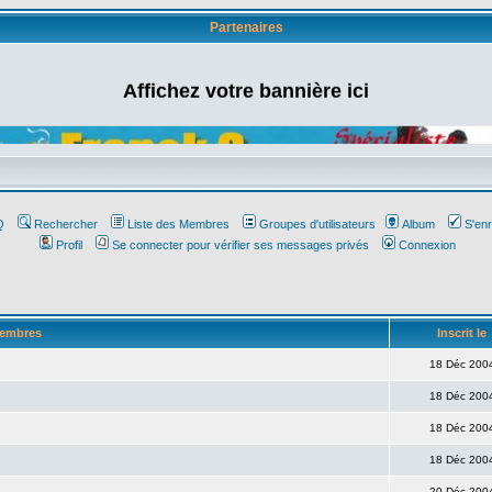
Partenaires
Affichez votre bannière ici
Q
Rechercher
Liste des Membres
Groupes d'utilisateurs
Album
S'enr
Profil
Se connecter pour vérifier ses messages privés
Connexion
membres
Inscrit le
18 Déc 200
18 Déc 200
18 Déc 200
18 Déc 200
20 Déc 200