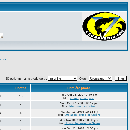
egistrer
Sélectionner la méthode de tri:
Ordre:
Photos
Dernière photo
Jeu Oct 25, 2007 9:49 pm
4
10
Titre:
co-angler surprise
Sam Oct 27, 2007 10:17 pm
4
4
Titre:
Viscosité des huiles
Mar Jan 15, 2008 10:13 pm
4
3
Titre:
Ambiance: brune et lumière
Jeu Nov 08, 2007 10:08 pm
4
2
Titre:
Un joli chevesne de Seine
Lun Oct 22, 2007 12:50 pm
4
4