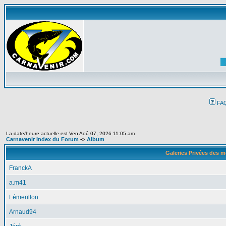
FA
La date/heure actuelle est Ven Aoû 07, 2026 11:05 am
Carnavenir Index du Forum
->
Album
Galeries Privées des 
FranckA
a.m41
Lémerillon
Arnaud94