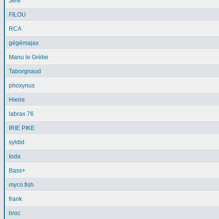
Jéré
FILOU
RCA
gégémajax
Manu le Grèbe
Taborgnaud
phoxynus
Hieire
labrax 76
IRIE PIKE
syldid
Ioda
Bass+
myco.fish
frank
broc