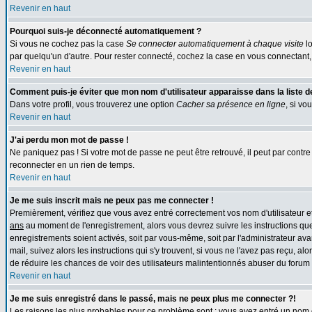
Revenir en haut
Pourquoi suis-je déconnecté automatiquement ?
Si vous ne cochez pas la case
Se connecter automatiquement à chaque visite
lo
par quelqu'un d'autre. Pour rester connecté, cochez la case en vous connectant, 
Revenir en haut
Comment puis-je éviter que mon nom d'utilisateur apparaisse dans la liste des
Dans votre profil, vous trouverez une option
Cacher sa présence en ligne
, si vo
Revenir en haut
J'ai perdu mon mot de passe !
Ne paniquez pas ! Si votre mot de passe ne peut être retrouvé, il peut par contre ê
reconnecter en un rien de temps.
Revenir en haut
Je me suis inscrit mais ne peux pas me connecter !
Premièrement, vérifiez que vous avez entré correctement vos nom d'utilisateur et 
ans
au moment de l'enregistrement, alors vous devrez suivre les instructions que
enregistrements soient activés, soit par vous-même, soit par l'administrateur av
mail, suivez alors les instructions qui s'y trouvent, si vous ne l'avez pas reçu, al
de réduire les chances de voir des utilisateurs malintentionnés abuser du forum
Revenir en haut
Je me suis enregistré dans le passé, mais ne peux plus me connecter ?!
Les raisons les plus probables pour ce problème sont : vous avez entré un nom d'