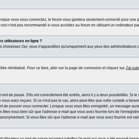
rsque vous vous connectez, le forum vous gardera seulement connecté pour une pér
ceci n'est pas recommandé si vous accédez au forum en utilisant un ordinateur parta
 utilisateurs en ligne ?
us choisissez
Oui
, vous n'apparaîtrez qu'uniquement aux yeux des administrateurs 
tre réinitialisé. Pour ce faire, aller sur la page de connexion et cliquez sur
J'ai ou
mot de passe. S'ils ont correctement été entrés, alors il y a deux possibilités. Si l
 vous avez reçues. Si ce n'est pas le cas, alors peut-être que votre compte a besoi
ant de pouvoir vous connecter. Lorsque vous vous êtes enregistré, un message aurait
ors êtes-vous bien sûr que l'adresse e-mail que vous avez fournie lors de l'enregistre
 anonymement. Si vous êtes sûr que l'adresse e-mail que vous avez fournie est valid
utilisateur ou mot de passe incorrect (vérifiez l'e-mail qui vous a été envoyé lors