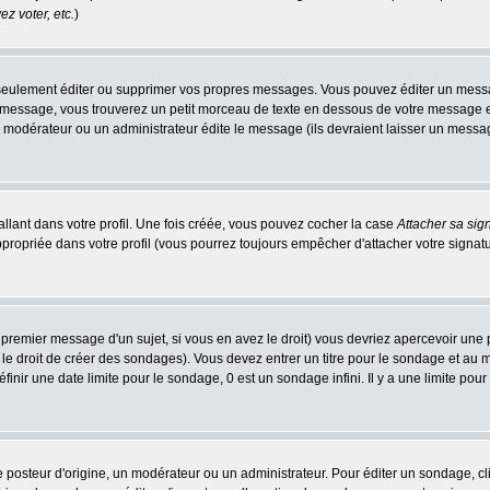
z voter, etc.
)
eulement éditer ou supprimer vos propres messages. Vous pouvez éditer un message
ssage, vous trouverez un petit morceau de texte en dessous de votre message en re
n modérateur ou un administrateur édite le message (ils devraient laisser un message 
llant dans votre profil. Une fois créée, vous pouvez cocher la case
Attacher sa sig
ropriée dans votre profil (vous pourrez toujours empêcher d'attacher votre signatu
 premier message d'un sujet, si vous en avez le droit) vous devriez apercevoir une 
le droit de créer des sondages). Vous devez entrer un titre pour le sondage et au
nir une date limite pour le sondage, 0 est un sondage infini. Il y a une limite pour 
teur d'origine, un modérateur ou un administrateur. Pour éditer un sondage, cliqu