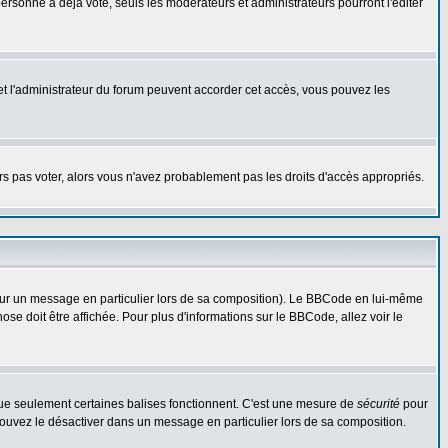
rsonne a déjà voté, seuls les modérateurs et administrateurs pourront l'éditer
r et l'administrateur du forum peuvent accorder cet accès, vous pouvez les
urs pas voter, alors vous n'avez probablement pas les droits d'accès appropriés.
 sur un message en particulier lors de sa composition). Le BBCode en lui-même
hose doit être affichée. Pour plus d'informations sur le BBCode, allez voir le
 que seulement certaines balises fonctionnent. C'est une mesure de
sécurité
pour
 pouvez le désactiver dans un message en particulier lors de sa composition.