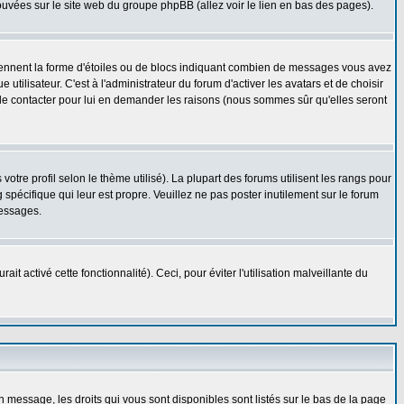
rouvées sur le site web du groupe phpBB (allez voir le lien en bas des pages).
prennent la forme d'étoiles ou de blocs indiquant combien de messages vous avez
ilisateur. C'est à l'administrateur du forum d'activer les avatars et de choisir
z le contacter pour lui en demander les raisons (nous sommes sûr qu'elles seront
otre profil selon le thème utilisé). La plupart des forums utilisent les rangs pour
spécifique qui leur est propre. Veuillez ne pas poster inutilement sur le forum
messages.
t activé cette fonctionnalité). Ceci, pour éviter l'utilisation malveillante du
n message, les droits qui vous sont disponibles sont listés sur le bas de la page