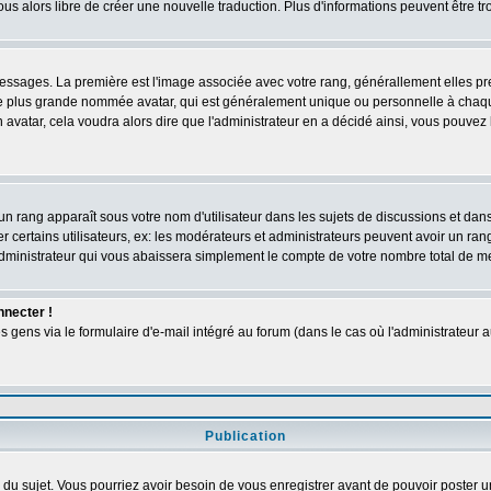
vous alors libre de créer une nouvelle traduction. Plus d'informations peuvent être t
s messages. La première est l'image associée avec votre rang, générallement elles 
ge plus grande nommée avatar, qui est généralement unique ou personnelle à chaque ut
n avatar, cela voudra alors dire que l'administrateur en a décidé ainsi, vous pouve
un rang apparaît sous votre nom d'utilisateur dans les sujets de discussions et dans v
ertains utilisateurs, ex: les modérateurs et administrateurs peuvent avoir un rang 
dministrateur qui vous abaissera simplement le compte de votre nombre total de 
nnecter !
ens via le formulaire d'e-mail intégré au forum (dans le cas où l'administrateur aurai
Publication
ge du sujet. Vous pourriez avoir besoin de vous enregistrer avant de pouvoir poster u