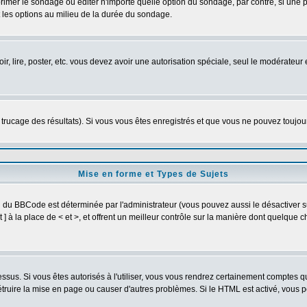
imer le sondage ou éditer n'importe quelle option du sondage, par contre, si une pe
 les options au milieu de la durée du sondage.
oir, lire, poster, etc. vous devez avoir une autorisation spéciale, seul le modérateu
e trucage des résultats). Si vous vous êtes enregistrés et que vous ne pouvez toujo
Mise en forme et Types de Sujets
on du BBCode est déterminée par l'administrateur (vous pouvez aussi le désactiver
] à la place de < et >, et offrent un meilleur contrôle sur la manière dont quelque c
dessus. Si vous êtes autorisés à l'utiliser, vous vous rendrez certainement comptes
détruire la mise en page ou causer d'autres problèmes. Si le HTML est activé, vous