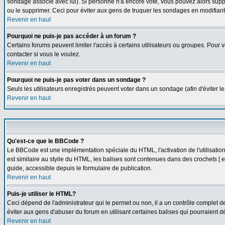
sondage associé avec lui). Si personne n'a encore voté, vous pouvez alors suppr
ou le supprimer. Ceci pour éviter aux gens de truquer les sondages en modifiant
Revenir en haut
Pourquoi ne puis-je pas accéder à un forum ?
Certains forums peuvent limiter l'accès à certains utilisateurs ou groupes. Pour v
contacter si vous le voulez.
Revenir en haut
Pourquoi ne puis-je pas voter dans un sondage ?
Seuls les utilisateurs enregistrés peuvent voter dans un sondage (afin d'éviter l
Revenir en haut
Qu'est-ce que le BBCode ?
Le BBCode est une implémentation spéciale du HTML, l'activation de l'utilisati
est similaire au styile du HTML, les balises sont contenues dans des crochets [ et 
guide, accessible depuis le formulaire de publication.
Revenir en haut
Puis-je utiliser le HTML?
Ceci dépend de l'administrateur qui le permet ou non, il a un contrôle complet 
éviter aux gens d'abuser du forum en utilisant certaines balises qui pourraient 
Revenir en haut