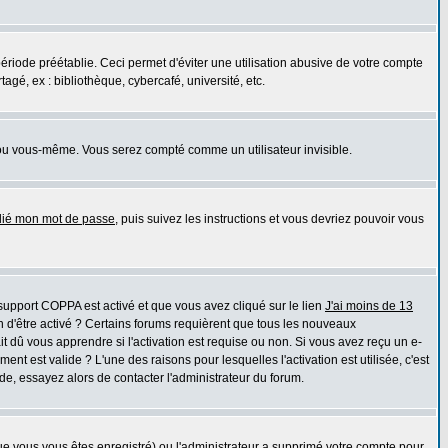
iode préétablie. Ceci permet d'éviter une utilisation abusive de votre compte
gé, ex : bibliothèque, cybercafé, université, etc.
ou vous-même. Vous serez compté comme un utilisateur invisible.
blié mon mot de passe
, puis suivez les instructions et vous devriez pouvoir vous
e support COPPA est activé et que vous avez cliqué sur le lien
J'ai moins de 13
n d'être activé ? Certains forums requièrent que tous les nouveaux
 dû vous apprendre si l'activation est requise ou non. Si vous avez reçu un e-
ment est valide ? L'une des raisons pour lesquelles l'activation est utilisée, c'est
e, essayez alors de contacter l'administrateur du forum.
que vous vous êtes enregistré) ou l'administrateur a supprimé votre compte pour