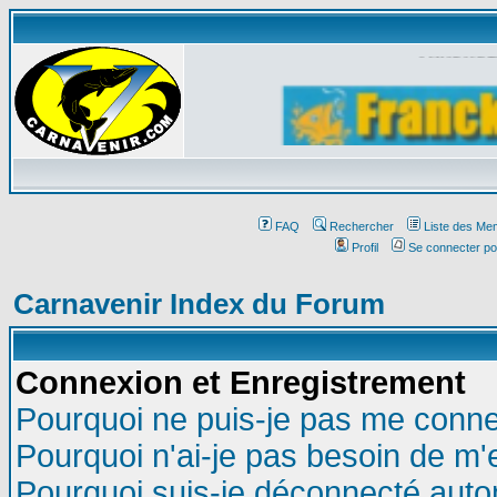
Affichez
FAQ
Rechercher
Liste des Me
Profil
Se connecter po
Carnavenir Index du Forum
Connexion et Enregistrement
Pourquoi ne puis-je pas me conne
Pourquoi n'ai-je pas besoin de m'
Pourquoi suis-je déconnecté aut