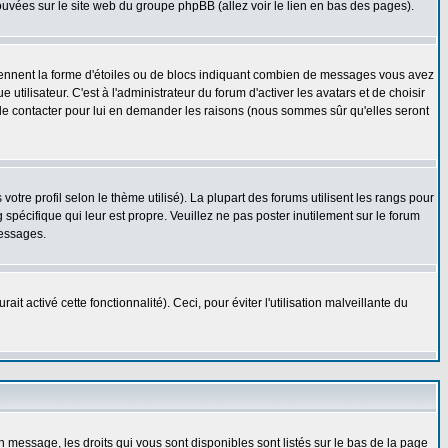
rouvées sur le site web du groupe phpBB (allez voir le lien en bas des pages).
prennent la forme d'étoiles ou de blocs indiquant combien de messages vous avez
ilisateur. C'est à l'administrateur du forum d'activer les avatars et de choisir
z le contacter pour lui en demander les raisons (nous sommes sûr qu'elles seront
otre profil selon le thème utilisé). La plupart des forums utilisent les rangs pour
spécifique qui leur est propre. Veuillez ne pas poster inutilement sur le forum
messages.
t activé cette fonctionnalité). Ceci, pour éviter l'utilisation malveillante du
n message, les droits qui vous sont disponibles sont listés sur le bas de la page