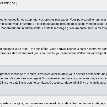
z voter, etc.
)
eulement éditer ou supprimer vos propres messages. Vous pouvez éditer un message
ssage, vous trouverez un petit morceau de texte en dessous de votre message en re
n modérateur ou un administrateur édite le message (ils devraient laisser un message 
llant dans votre profil. Une fois créée, vous pouvez cocher la case
Attacher sa sig
ropriée dans votre profil (vous pourrez toujours empêcher d'attacher votre signatu
 premier message d'un sujet, si vous en avez le droit) vous devriez apercevoir une 
le droit de créer des sondages). Vous devez entrer un titre pour le sondage et au
nir une date limite pour le sondage, 0 est un sondage infini. Il y a une limite pour 
teur d'origine, un modérateur ou un administrateur. Pour éditer un sondage, cliqu