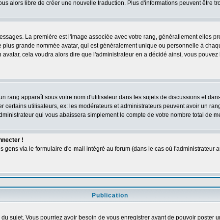
vous alors libre de créer une nouvelle traduction. Plus d'informations peuvent être t
s messages. La première est l'image associée avec votre rang, générallement elles 
ge plus grande nommée avatar, qui est généralement unique ou personnelle à chaque ut
n avatar, cela voudra alors dire que l'administrateur en a décidé ainsi, vous pouve
un rang apparaît sous votre nom d'utilisateur dans les sujets de discussions et dans v
ertains utilisateurs, ex: les modérateurs et administrateurs peuvent avoir un rang 
dministrateur qui vous abaissera simplement le compte de votre nombre total de 
nnecter !
ens via le formulaire d'e-mail intégré au forum (dans le cas où l'administrateur aurai
Publication
ge du sujet. Vous pourriez avoir besoin de vous enregistrer avant de pouvoir poster u