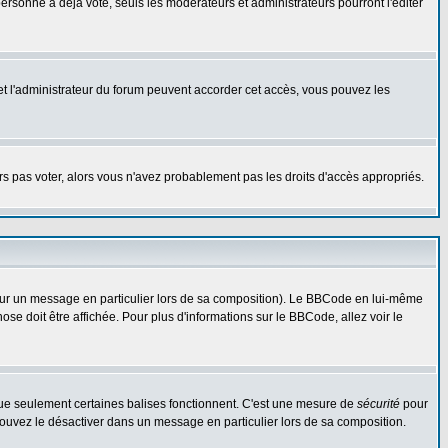
rsonne a déjà voté, seuls les modérateurs et administrateurs pourront l'éditer
r et l'administrateur du forum peuvent accorder cet accès, vous pouvez les
urs pas voter, alors vous n'avez probablement pas les droits d'accès appropriés.
 sur un message en particulier lors de sa composition). Le BBCode en lui-même
hose doit être affichée. Pour plus d'informations sur le BBCode, allez voir le
 que seulement certaines balises fonctionnent. C'est une mesure de
sécurité
pour
 pouvez le désactiver dans un message en particulier lors de sa composition.