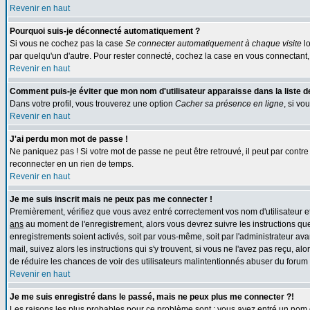
Revenir en haut
Pourquoi suis-je déconnecté automatiquement ?
Si vous ne cochez pas la case
Se connecter automatiquement à chaque visite
lo
par quelqu'un d'autre. Pour rester connecté, cochez la case en vous connectant, 
Revenir en haut
Comment puis-je éviter que mon nom d'utilisateur apparaisse dans la liste des
Dans votre profil, vous trouverez une option
Cacher sa présence en ligne
, si vo
Revenir en haut
J'ai perdu mon mot de passe !
Ne paniquez pas ! Si votre mot de passe ne peut être retrouvé, il peut par contre ê
reconnecter en un rien de temps.
Revenir en haut
Je me suis inscrit mais ne peux pas me connecter !
Premièrement, vérifiez que vous avez entré correctement vos nom d'utilisateur et 
ans
au moment de l'enregistrement, alors vous devrez suivre les instructions que
enregistrements soient activés, soit par vous-même, soit par l'administrateur av
mail, suivez alors les instructions qui s'y trouvent, si vous ne l'avez pas reçu, al
de réduire les chances de voir des utilisateurs malintentionnés abuser du forum
Revenir en haut
Je me suis enregistré dans le passé, mais ne peux plus me connecter ?!
Les raisons les plus probables pour ce problème sont : vous avez entré un nom d'