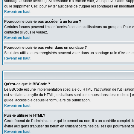
sondage associé avec lui). Si personne n'a encore voté, vous pouvez alors suppr
ou le supprimer. Ceci pour éviter aux gens de truquer les sondages en modifiant
Revenir en haut
Pourquoi ne puis-je pas accéder à un forum ?
Certains forums peuvent limiter l'accès à certains utilisateurs ou groupes. Pour v
contacter si vous le voulez.
Revenir en haut
Pourquoi ne puis-je pas voter dans un sondage ?
Seuls les utilisateurs enregistrés peuvent voter dans un sondage (afin d'éviter l
Revenir en haut
Qu'est-ce que le BBCode ?
Le BBCode est une implémentation spéciale du HTML, l'activation de l'utilisati
est similaire au styile du HTML, les balises sont contenues dans des crochets [ et 
guide, accessible depuis le formulaire de publication.
Revenir en haut
Puis-je utiliser le HTML?
Ceci dépend de l'administrateur qui le permet ou non, il a un contrôle complet 
éviter aux gens d'abuser du forum en utilisant certaines balises qui pourraient 
Revenir en haut