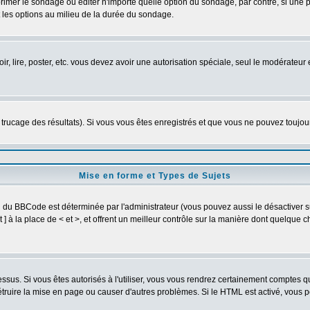
imer le sondage ou éditer n'importe quelle option du sondage, par contre, si une pe
 les options au milieu de la durée du sondage.
oir, lire, poster, etc. vous devez avoir une autorisation spéciale, seul le modérateu
e trucage des résultats). Si vous vous êtes enregistrés et que vous ne pouvez toujo
Mise en forme et Types de Sujets
on du BBCode est déterminée par l'administrateur (vous pouvez aussi le désactiver
] à la place de < et >, et offrent un meilleur contrôle sur la manière dont quelque c
dessus. Si vous êtes autorisés à l'utiliser, vous vous rendrez certainement comptes
détruire la mise en page ou causer d'autres problèmes. Si le HTML est activé, vous