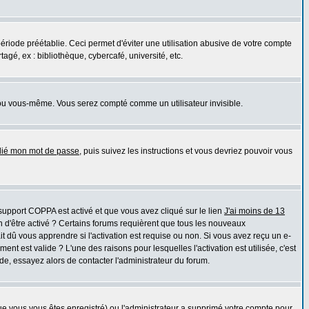
iode préétablie. Ceci permet d'éviter une utilisation abusive de votre compte
gé, ex : bibliothèque, cybercafé, université, etc.
ou vous-même. Vous serez compté comme un utilisateur invisible.
blié mon mot de passe
, puis suivez les instructions et vous devriez pouvoir vous
e support COPPA est activé et que vous avez cliqué sur le lien
J'ai moins de 13
n d'être activé ? Certains forums requièrent que tous les nouveaux
 dû vous apprendre si l'activation est requise ou non. Si vous avez reçu un e-
ment est valide ? L'une des raisons pour lesquelles l'activation est utilisée, c'est
e, essayez alors de contacter l'administrateur du forum.
que vous vous êtes enregistré) ou l'administrateur a supprimé votre compte pour