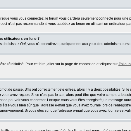
rsque vous vous connectez, le forum vous gardera seulement connecté pour une pér
ceci n'est pas recommandé si vous accédez au forum en utilisant un ordinateur parta
 utilisateurs en ligne ?
us choisissez
Oui
, vous n'apparaîtrez qu'uniquement aux yeux des administrateurs 
tre réinitialisé. Pour ce faire, aller sur la page de connexion et cliquez sur
J'ai ou
mot de passe. S'ils ont correctement été entrés, alors il y a deux possibilités. Si l
 vous avez reçues. Si ce n'est pas le cas, alors peut-être que votre compte a besoi
ant de pouvoir vous connecter. Lorsque vous vous êtes enregistré, un message aurait
ors êtes-vous bien sûr que l'adresse e-mail que vous avez fournie lors de l'enregistre
 anonymement. Si vous êtes sûr que l'adresse e-mail que vous avez fournie est valid
utilisateur ou mot de passe incorrect (vérifiez l'e-mail qui vous a été envoyé lors