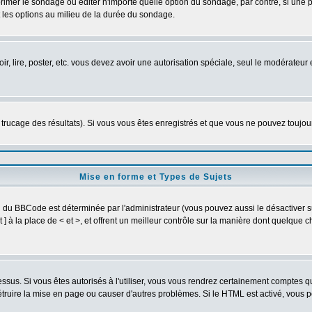
imer le sondage ou éditer n'importe quelle option du sondage, par contre, si une pe
 les options au milieu de la durée du sondage.
oir, lire, poster, etc. vous devez avoir une autorisation spéciale, seul le modérateu
e trucage des résultats). Si vous vous êtes enregistrés et que vous ne pouvez toujo
Mise en forme et Types de Sujets
on du BBCode est déterminée par l'administrateur (vous pouvez aussi le désactiver
] à la place de < et >, et offrent un meilleur contrôle sur la manière dont quelque c
dessus. Si vous êtes autorisés à l'utiliser, vous vous rendrez certainement comptes
détruire la mise en page ou causer d'autres problèmes. Si le HTML est activé, vous