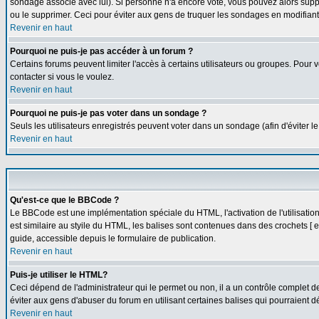
sondage associé avec lui). Si personne n'a encore voté, vous pouvez alors suppr
ou le supprimer. Ceci pour éviter aux gens de truquer les sondages en modifiant
Revenir en haut
Pourquoi ne puis-je pas accéder à un forum ?
Certains forums peuvent limiter l'accès à certains utilisateurs ou groupes. Pour v
contacter si vous le voulez.
Revenir en haut
Pourquoi ne puis-je pas voter dans un sondage ?
Seuls les utilisateurs enregistrés peuvent voter dans un sondage (afin d'éviter l
Revenir en haut
Qu'est-ce que le BBCode ?
Le BBCode est une implémentation spéciale du HTML, l'activation de l'utilisati
est similaire au styile du HTML, les balises sont contenues dans des crochets [ et 
guide, accessible depuis le formulaire de publication.
Revenir en haut
Puis-je utiliser le HTML?
Ceci dépend de l'administrateur qui le permet ou non, il a un contrôle complet 
éviter aux gens d'abuser du forum en utilisant certaines balises qui pourraient 
Revenir en haut