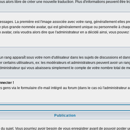
vous alors libre de créer une nouvelle traduction. Plus d'informations peuvent être t
s messages. La première est l'image associée avec votre rang, générallement elles 
ge plus grande nommée avatar, qui est généralement unique ou personnelle à chaque ut
n avatar, cela voudra alors dire que l'administrateur en a décidé ainsi, vous pouve
un rang apparaît sous votre nom d'utilisateur dans les sujets de discussions et dans v
ertains utilisateurs, ex: les modérateurs et administrateurs peuvent avoir un rang 
dministrateur qui vous abaissera simplement le compte de votre nombre total de 
nnecter !
ens via le formulaire d'e-mail intégré au forum (dans le cas où l'administrateur aurai
Publication
ge du sujet. Vous pourriez avoir besoin de vous enregistrer avant de pouvoir poster u