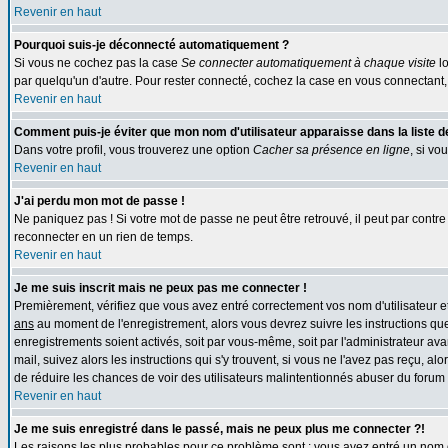
Revenir en haut
Pourquoi suis-je déconnecté automatiquement ?
Si vous ne cochez pas la case
Se connecter automatiquement à chaque visite
lo
par quelqu'un d'autre. Pour rester connecté, cochez la case en vous connectant, 
Revenir en haut
Comment puis-je éviter que mon nom d'utilisateur apparaisse dans la liste des
Dans votre profil, vous trouverez une option
Cacher sa présence en ligne
, si vo
Revenir en haut
J'ai perdu mon mot de passe !
Ne paniquez pas ! Si votre mot de passe ne peut être retrouvé, il peut par contre ê
reconnecter en un rien de temps.
Revenir en haut
Je me suis inscrit mais ne peux pas me connecter !
Premièrement, vérifiez que vous avez entré correctement vos nom d'utilisateur et 
ans
au moment de l'enregistrement, alors vous devrez suivre les instructions que
enregistrements soient activés, soit par vous-même, soit par l'administrateur av
mail, suivez alors les instructions qui s'y trouvent, si vous ne l'avez pas reçu, al
de réduire les chances de voir des utilisateurs malintentionnés abuser du forum
Revenir en haut
Je me suis enregistré dans le passé, mais ne peux plus me connecter ?!
Les raisons les plus probables pour ce problème sont : vous avez entré un nom d'