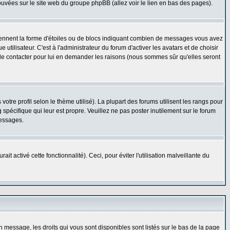
rouvées sur le site web du groupe phpBB (allez voir le lien en bas des pages).
prennent la forme d'étoiles ou de blocs indiquant combien de messages vous avez
ilisateur. C'est à l'administrateur du forum d'activer les avatars et de choisir
z le contacter pour lui en demander les raisons (nous sommes sûr qu'elles seront
otre profil selon le thème utilisé). La plupart des forums utilisent les rangs pour
spécifique qui leur est propre. Veuillez ne pas poster inutilement sur le forum
messages.
t activé cette fonctionnalité). Ceci, pour éviter l'utilisation malveillante du
n message, les droits qui vous sont disponibles sont listés sur le bas de la page