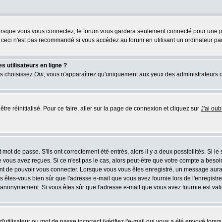
rsque vous vous connectez, le forum vous gardera seulement connecté pour une pér
ceci n'est pas recommandé si vous accédez au forum en utilisant un ordinateur parta
 utilisateurs en ligne ?
us choisissez
Oui
, vous n'apparaîtrez qu'uniquement aux yeux des administrateurs 
tre réinitialisé. Pour ce faire, aller sur la page de connexion et cliquez sur
J'ai ou
mot de passe. S'ils ont correctement été entrés, alors il y a deux possibilités. Si l
 vous avez reçues. Si ce n'est pas le cas, alors peut-être que votre compte a besoi
ant de pouvoir vous connecter. Lorsque vous vous êtes enregistré, un message aurait
ors êtes-vous bien sûr que l'adresse e-mail que vous avez fournie lors de l'enregistre
 anonymement. Si vous êtes sûr que l'adresse e-mail que vous avez fournie est valid
utilisateur ou mot de passe incorrect (vérifiez l'e-mail qui vous a été envoyé lors