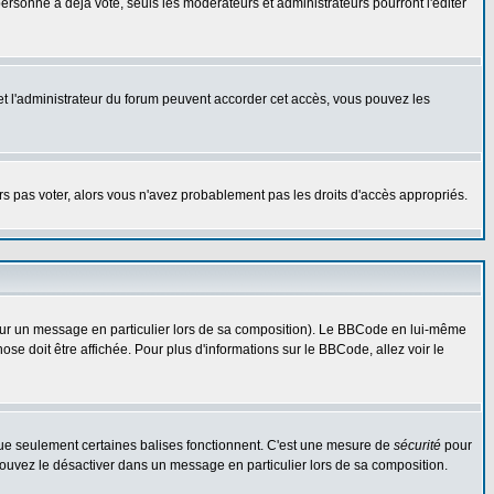
rsonne a déjà voté, seuls les modérateurs et administrateurs pourront l'éditer
r et l'administrateur du forum peuvent accorder cet accès, vous pouvez les
urs pas voter, alors vous n'avez probablement pas les droits d'accès appropriés.
 sur un message en particulier lors de sa composition). Le BBCode en lui-même
hose doit être affichée. Pour plus d'informations sur le BBCode, allez voir le
 que seulement certaines balises fonctionnent. C'est une mesure de
sécurité
pour
 pouvez le désactiver dans un message en particulier lors de sa composition.