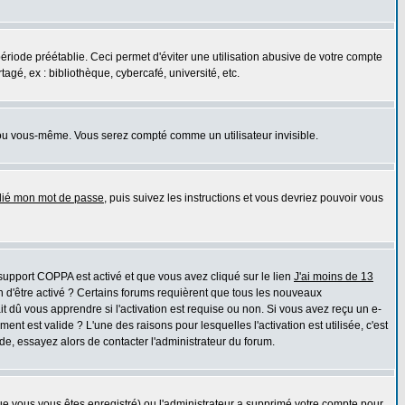
iode préétablie. Ceci permet d'éviter une utilisation abusive de votre compte
gé, ex : bibliothèque, cybercafé, université, etc.
ou vous-même. Vous serez compté comme un utilisateur invisible.
blié mon mot de passe
, puis suivez les instructions et vous devriez pouvoir vous
e support COPPA est activé et que vous avez cliqué sur le lien
J'ai moins de 13
n d'être activé ? Certains forums requièrent que tous les nouveaux
 dû vous apprendre si l'activation est requise ou non. Si vous avez reçu un e-
ment est valide ? L'une des raisons pour lesquelles l'activation est utilisée, c'est
e, essayez alors de contacter l'administrateur du forum.
que vous vous êtes enregistré) ou l'administrateur a supprimé votre compte pour