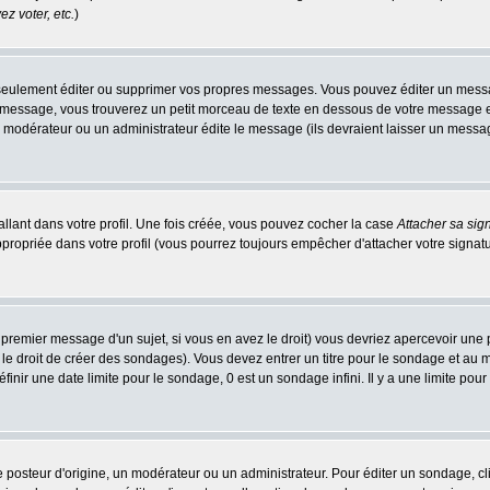
z voter, etc.
)
eulement éditer ou supprimer vos propres messages. Vous pouvez éditer un message
ssage, vous trouverez un petit morceau de texte en dessous de votre message en re
n modérateur ou un administrateur édite le message (ils devraient laisser un message 
llant dans votre profil. Une fois créée, vous pouvez cocher la case
Attacher sa sig
ropriée dans votre profil (vous pourrez toujours empêcher d'attacher votre signatu
 premier message d'un sujet, si vous en avez le droit) vous devriez apercevoir une 
le droit de créer des sondages). Vous devez entrer un titre pour le sondage et au
nir une date limite pour le sondage, 0 est un sondage infini. Il y a une limite pour 
teur d'origine, un modérateur ou un administrateur. Pour éditer un sondage, cliqu