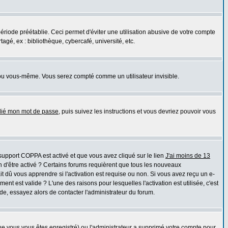
iode préétablie. Ceci permet d'éviter une utilisation abusive de votre compte
gé, ex : bibliothèque, cybercafé, université, etc.
ou vous-même. Vous serez compté comme un utilisateur invisible.
blié mon mot de passe
, puis suivez les instructions et vous devriez pouvoir vous
e support COPPA est activé et que vous avez cliqué sur le lien
J'ai moins de 13
n d'être activé ? Certains forums requièrent que tous les nouveaux
 dû vous apprendre si l'activation est requise ou non. Si vous avez reçu un e-
ment est valide ? L'une des raisons pour lesquelles l'activation est utilisée, c'est
e, essayez alors de contacter l'administrateur du forum.
que vous vous êtes enregistré) ou l'administrateur a supprimé votre compte pour