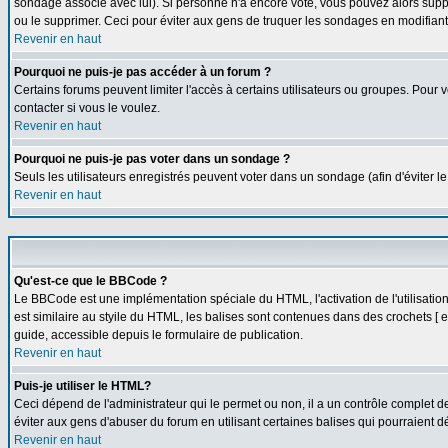
sondage associé avec lui). Si personne n'a encore voté, vous pouvez alors suppr
ou le supprimer. Ceci pour éviter aux gens de truquer les sondages en modifiant
Revenir en haut
Pourquoi ne puis-je pas accéder à un forum ?
Certains forums peuvent limiter l'accès à certains utilisateurs ou groupes. Pour v
contacter si vous le voulez.
Revenir en haut
Pourquoi ne puis-je pas voter dans un sondage ?
Seuls les utilisateurs enregistrés peuvent voter dans un sondage (afin d'éviter l
Revenir en haut
Qu'est-ce que le BBCode ?
Le BBCode est une implémentation spéciale du HTML, l'activation de l'utilisati
est similaire au styile du HTML, les balises sont contenues dans des crochets [ et 
guide, accessible depuis le formulaire de publication.
Revenir en haut
Puis-je utiliser le HTML?
Ceci dépend de l'administrateur qui le permet ou non, il a un contrôle complet 
éviter aux gens d'abuser du forum en utilisant certaines balises qui pourraient 
Revenir en haut