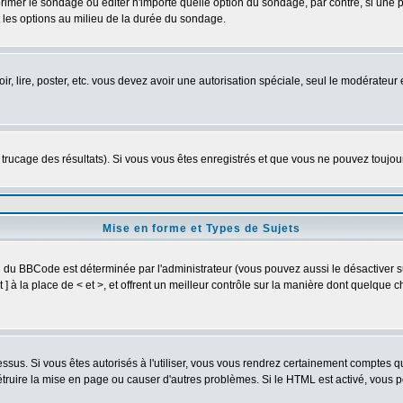
imer le sondage ou éditer n'importe quelle option du sondage, par contre, si une pe
 les options au milieu de la durée du sondage.
oir, lire, poster, etc. vous devez avoir une autorisation spéciale, seul le modérateu
e trucage des résultats). Si vous vous êtes enregistrés et que vous ne pouvez toujo
Mise en forme et Types de Sujets
on du BBCode est déterminée par l'administrateur (vous pouvez aussi le désactiver
] à la place de < et >, et offrent un meilleur contrôle sur la manière dont quelque c
dessus. Si vous êtes autorisés à l'utiliser, vous vous rendrez certainement comptes
détruire la mise en page ou causer d'autres problèmes. Si le HTML est activé, vous