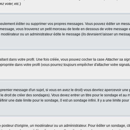
z voter, etc.
)
eulement éditer ou supprimer vos propres messages. Vous pouvez éditer un message
ssage, vous trouverez un petit morceau de texte en dessous de votre message en re
n modérateur ou un administrateur édite le message (ils devraient laisser un message 
llant dans votre profil. Une fois créée, vous pouvez cocher la case
Attacher sa sig
ropriée dans votre profil (vous pourrez toujours empêcher d'attacher votre signatu
 premier message d'un sujet, si vous en avez le droit) vous devriez apercevoir une 
le droit de créer des sondages). Vous devez entrer un titre pour le sondage et au
nir une date limite pour le sondage, 0 est un sondage infini. Il y a une limite pour 
teur d'origine, un modérateur ou un administrateur. Pour éditer un sondage, cliqu