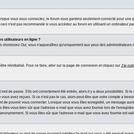
rsque vous vous connectez, le forum vous gardera seulement connecté pour une pér
ceci n'est pas recommandé si vous accédez au forum en utilisant un ordinateur parta
 utilisateurs en ligne ?
us choisissez
Oui
, vous n'apparaîtrez qu'uniquement aux yeux des administrateurs 
tre réinitialisé. Pour ce faire, aller sur la page de connexion et cliquez sur
J'ai ou
mot de passe. S'ils ont correctement été entrés, alors il y a deux possibilités. Si l
 vous avez reçues. Si ce n'est pas le cas, alors peut-être que votre compte a besoi
ant de pouvoir vous connecter. Lorsque vous vous êtes enregistré, un message aurait
ors êtes-vous bien sûr que l'adresse e-mail que vous avez fournie lors de l'enregistre
 anonymement. Si vous êtes sûr que l'adresse e-mail que vous avez fournie est valid
utilisateur ou mot de passe incorrect (vérifiez l'e-mail qui vous a été envoyé lors