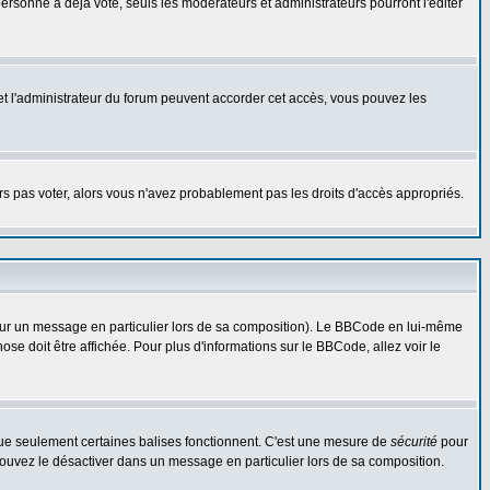
rsonne a déjà voté, seuls les modérateurs et administrateurs pourront l'éditer
r et l'administrateur du forum peuvent accorder cet accès, vous pouvez les
urs pas voter, alors vous n'avez probablement pas les droits d'accès appropriés.
 sur un message en particulier lors de sa composition). Le BBCode en lui-même
hose doit être affichée. Pour plus d'informations sur le BBCode, allez voir le
 que seulement certaines balises fonctionnent. C'est une mesure de
sécurité
pour
 pouvez le désactiver dans un message en particulier lors de sa composition.