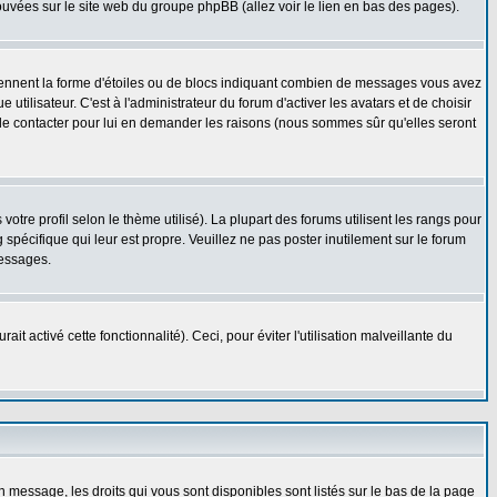
rouvées sur le site web du groupe phpBB (allez voir le lien en bas des pages).
prennent la forme d'étoiles ou de blocs indiquant combien de messages vous avez
ilisateur. C'est à l'administrateur du forum d'activer les avatars et de choisir
z le contacter pour lui en demander les raisons (nous sommes sûr qu'elles seront
otre profil selon le thème utilisé). La plupart des forums utilisent les rangs pour
spécifique qui leur est propre. Veuillez ne pas poster inutilement sur le forum
messages.
t activé cette fonctionnalité). Ceci, pour éviter l'utilisation malveillante du
n message, les droits qui vous sont disponibles sont listés sur le bas de la page