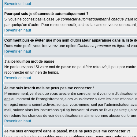
Revenir en haut
Pourquoi suis-je déconnecté automatiquement ?
Si vous ne cochez pas la case
Se connecter automatiquement à chaque visite
lo
par quelqu'un d'autre. Pour rester connecté, cochez la case en vous connectant, 
Revenir en haut
Comment puis-je éviter que mon nom d'utilisateur apparaisse dans la liste des
Dans votre profil, vous trouverez une option
Cacher sa présence en ligne
, si vo
Revenir en haut
J'ai perdu mon mot de passe !
Ne paniquez pas ! Si votre mot de passe ne peut être retrouvé, il peut par contre ê
reconnecter en un rien de temps.
Revenir en haut
Je me suis inscrit mais ne peux pas me connecter !
Premièrement, vérifiez que vous avez entré correctement vos nom d'utilisateur et 
ans
au moment de l'enregistrement, alors vous devrez suivre les instructions que
enregistrements soient activés, soit par vous-même, soit par l'administrateur av
mail, suivez alors les instructions qui s'y trouvent, si vous ne l'avez pas reçu, al
de réduire les chances de voir des utilisateurs malintentionnés abuser du forum
Revenir en haut
Je me suis enregistré dans le passé, mais ne peux plus me connecter ?!
Les raisons les plus probables pour ce problème sont : vous avez entré un nom d'