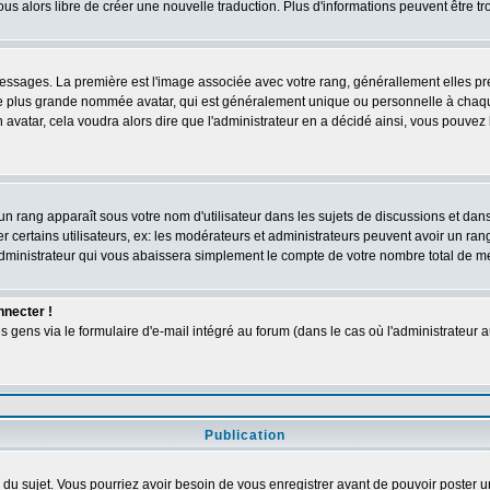
vous alors libre de créer une nouvelle traduction. Plus d'informations peuvent être t
s messages. La première est l'image associée avec votre rang, générallement elles 
ge plus grande nommée avatar, qui est généralement unique ou personnelle à chaque ut
n avatar, cela voudra alors dire que l'administrateur en a décidé ainsi, vous pouve
un rang apparaît sous votre nom d'utilisateur dans les sujets de discussions et dans v
ertains utilisateurs, ex: les modérateurs et administrateurs peuvent avoir un rang 
dministrateur qui vous abaissera simplement le compte de votre nombre total de 
nnecter !
ens via le formulaire d'e-mail intégré au forum (dans le cas où l'administrateur aurai
Publication
ge du sujet. Vous pourriez avoir besoin de vous enregistrer avant de pouvoir poster u