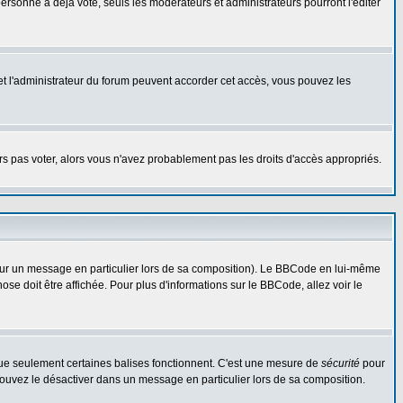
rsonne a déjà voté, seuls les modérateurs et administrateurs pourront l'éditer
r et l'administrateur du forum peuvent accorder cet accès, vous pouvez les
urs pas voter, alors vous n'avez probablement pas les droits d'accès appropriés.
 sur un message en particulier lors de sa composition). Le BBCode en lui-même
hose doit être affichée. Pour plus d'informations sur le BBCode, allez voir le
 que seulement certaines balises fonctionnent. C'est une mesure de
sécurité
pour
 pouvez le désactiver dans un message en particulier lors de sa composition.