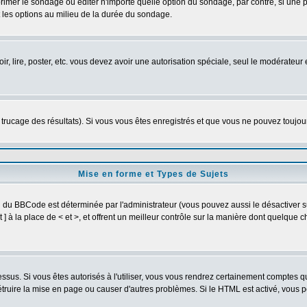
imer le sondage ou éditer n'importe quelle option du sondage, par contre, si une pe
 les options au milieu de la durée du sondage.
oir, lire, poster, etc. vous devez avoir une autorisation spéciale, seul le modérateu
e trucage des résultats). Si vous vous êtes enregistrés et que vous ne pouvez toujo
Mise en forme et Types de Sujets
on du BBCode est déterminée par l'administrateur (vous pouvez aussi le désactiver
] à la place de < et >, et offrent un meilleur contrôle sur la manière dont quelque c
dessus. Si vous êtes autorisés à l'utiliser, vous vous rendrez certainement comptes
détruire la mise en page ou causer d'autres problèmes. Si le HTML est activé, vous