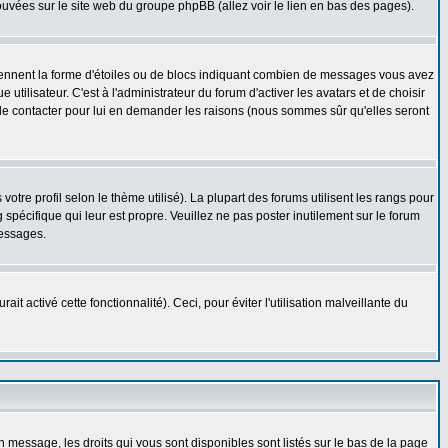
rouvées sur le site web du groupe phpBB (allez voir le lien en bas des pages).
prennent la forme d'étoiles ou de blocs indiquant combien de messages vous avez
ilisateur. C'est à l'administrateur du forum d'activer les avatars et de choisir
z le contacter pour lui en demander les raisons (nous sommes sûr qu'elles seront
otre profil selon le thème utilisé). La plupart des forums utilisent les rangs pour
spécifique qui leur est propre. Veuillez ne pas poster inutilement sur le forum
messages.
t activé cette fonctionnalité). Ceci, pour éviter l'utilisation malveillante du
n message, les droits qui vous sont disponibles sont listés sur le bas de la page