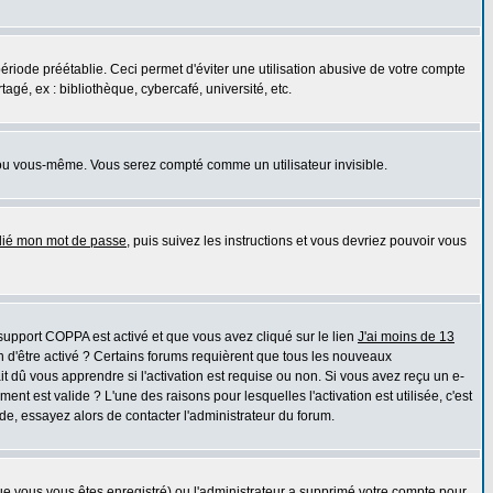
iode préétablie. Ceci permet d'éviter une utilisation abusive de votre compte
gé, ex : bibliothèque, cybercafé, université, etc.
ou vous-même. Vous serez compté comme un utilisateur invisible.
blié mon mot de passe
, puis suivez les instructions et vous devriez pouvoir vous
e support COPPA est activé et que vous avez cliqué sur le lien
J'ai moins de 13
n d'être activé ? Certains forums requièrent que tous les nouveaux
 dû vous apprendre si l'activation est requise ou non. Si vous avez reçu un e-
ment est valide ? L'une des raisons pour lesquelles l'activation est utilisée, c'est
e, essayez alors de contacter l'administrateur du forum.
que vous vous êtes enregistré) ou l'administrateur a supprimé votre compte pour