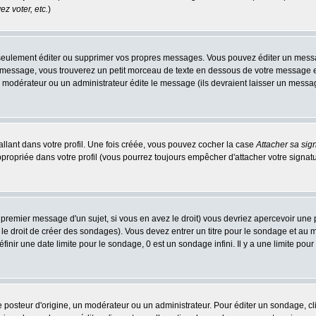
z voter, etc.
)
eulement éditer ou supprimer vos propres messages. Vous pouvez éditer un message
ssage, vous trouverez un petit morceau de texte en dessous de votre message en re
n modérateur ou un administrateur édite le message (ils devraient laisser un message 
llant dans votre profil. Une fois créée, vous pouvez cocher la case
Attacher sa sig
ropriée dans votre profil (vous pourrez toujours empêcher d'attacher votre signatu
 premier message d'un sujet, si vous en avez le droit) vous devriez apercevoir une 
le droit de créer des sondages). Vous devez entrer un titre pour le sondage et au
nir une date limite pour le sondage, 0 est un sondage infini. Il y a une limite pour 
teur d'origine, un modérateur ou un administrateur. Pour éditer un sondage, cliqu