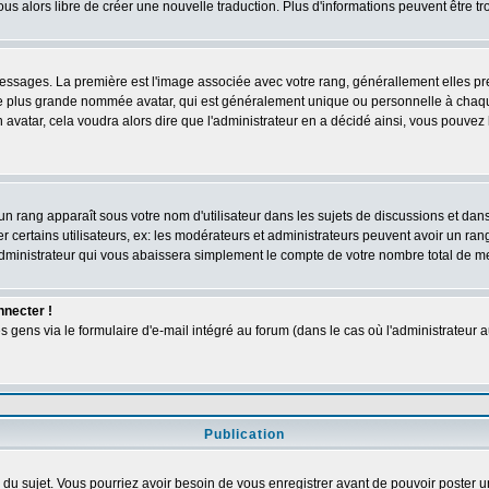
vous alors libre de créer une nouvelle traduction. Plus d'informations peuvent être t
s messages. La première est l'image associée avec votre rang, générallement elles 
ge plus grande nommée avatar, qui est généralement unique ou personnelle à chaque ut
n avatar, cela voudra alors dire que l'administrateur en a décidé ainsi, vous pouve
un rang apparaît sous votre nom d'utilisateur dans les sujets de discussions et dans v
ertains utilisateurs, ex: les modérateurs et administrateurs peuvent avoir un rang 
dministrateur qui vous abaissera simplement le compte de votre nombre total de 
nnecter !
ens via le formulaire d'e-mail intégré au forum (dans le cas où l'administrateur aurai
Publication
ge du sujet. Vous pourriez avoir besoin de vous enregistrer avant de pouvoir poster u