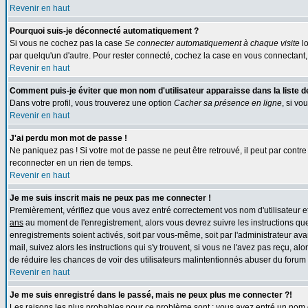
Revenir en haut
Pourquoi suis-je déconnecté automatiquement ?
Si vous ne cochez pas la case
Se connecter automatiquement à chaque visite
lo
par quelqu'un d'autre. Pour rester connecté, cochez la case en vous connectant, 
Revenir en haut
Comment puis-je éviter que mon nom d'utilisateur apparaisse dans la liste des
Dans votre profil, vous trouverez une option
Cacher sa présence en ligne
, si vo
Revenir en haut
J'ai perdu mon mot de passe !
Ne paniquez pas ! Si votre mot de passe ne peut être retrouvé, il peut par contre ê
reconnecter en un rien de temps.
Revenir en haut
Je me suis inscrit mais ne peux pas me connecter !
Premièrement, vérifiez que vous avez entré correctement vos nom d'utilisateur et 
ans
au moment de l'enregistrement, alors vous devrez suivre les instructions que
enregistrements soient activés, soit par vous-même, soit par l'administrateur av
mail, suivez alors les instructions qui s'y trouvent, si vous ne l'avez pas reçu, al
de réduire les chances de voir des utilisateurs malintentionnés abuser du forum
Revenir en haut
Je me suis enregistré dans le passé, mais ne peux plus me connecter ?!
Les raisons les plus probables pour ce problème sont : vous avez entré un nom d'