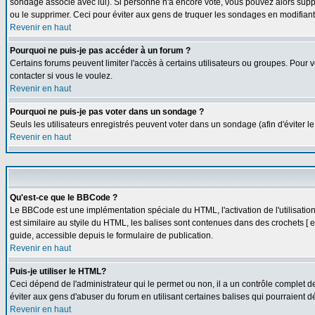
sondage associé avec lui). Si personne n'a encore voté, vous pouvez alors suppr
ou le supprimer. Ceci pour éviter aux gens de truquer les sondages en modifiant
Revenir en haut
Pourquoi ne puis-je pas accéder à un forum ?
Certains forums peuvent limiter l'accès à certains utilisateurs ou groupes. Pour v
contacter si vous le voulez.
Revenir en haut
Pourquoi ne puis-je pas voter dans un sondage ?
Seuls les utilisateurs enregistrés peuvent voter dans un sondage (afin d'éviter l
Revenir en haut
Qu'est-ce que le BBCode ?
Le BBCode est une implémentation spéciale du HTML, l'activation de l'utilisati
est similaire au styile du HTML, les balises sont contenues dans des crochets [ et 
guide, accessible depuis le formulaire de publication.
Revenir en haut
Puis-je utiliser le HTML?
Ceci dépend de l'administrateur qui le permet ou non, il a un contrôle complet 
éviter aux gens d'abuser du forum en utilisant certaines balises qui pourraient 
Revenir en haut