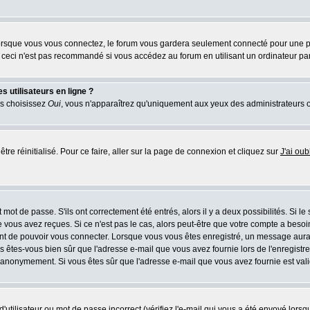
rsque vous vous connectez, le forum vous gardera seulement connecté pour une pér
ceci n'est pas recommandé si vous accédez au forum en utilisant un ordinateur parta
 utilisateurs en ligne ?
us choisissez
Oui
, vous n'apparaîtrez qu'uniquement aux yeux des administrateurs 
tre réinitialisé. Pour ce faire, aller sur la page de connexion et cliquez sur
J'ai ou
mot de passe. S'ils ont correctement été entrés, alors il y a deux possibilités. Si l
 vous avez reçues. Si ce n'est pas le cas, alors peut-être que votre compte a besoi
ant de pouvoir vous connecter. Lorsque vous vous êtes enregistré, un message aurait
ors êtes-vous bien sûr que l'adresse e-mail que vous avez fournie lors de l'enregistre
 anonymement. Si vous êtes sûr que l'adresse e-mail que vous avez fournie est valid
utilisateur ou mot de passe incorrect (vérifiez l'e-mail qui vous a été envoyé lors