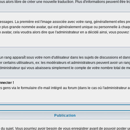
vous alors libre de créer une nouvelle traduction. Plus d'informations peuvent être t
s messages. La première est l'image associée avec votre rang, générallement elles 
ge plus grande nommée avatar, qui est généralement unique ou personnelle à chaque ut
n avatar, cela voudra alors dire que l'administrateur en a décidé ainsi, vous pouve
un rang apparaît sous votre nom d'utilisateur dans les sujets de discussions et dans v
ertains utilisateurs, ex: les modérateurs et administrateurs peuvent avoir un rang 
dministrateur qui vous abaissera simplement le compte de votre nombre total de 
nnecter !
ens via le formulaire d'e-mail intégré au forum (dans le cas où l'administrateur aurai
Publication
ge du sujet. Vous pourriez avoir besoin de vous enregistrer avant de pouvoir poster u