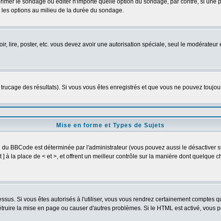
imer le sondage ou éditer n'importe quelle option du sondage, par contre, si une pe
 les options au milieu de la durée du sondage.
oir, lire, poster, etc. vous devez avoir une autorisation spéciale, seul le modérateu
e trucage des résultats). Si vous vous êtes enregistrés et que vous ne pouvez toujo
Mise en forme et Types de Sujets
on du BBCode est déterminée par l'administrateur (vous pouvez aussi le désactiver
] à la place de < et >, et offrent un meilleur contrôle sur la manière dont quelque c
dessus. Si vous êtes autorisés à l'utiliser, vous vous rendrez certainement comptes
détruire la mise en page ou causer d'autres problèmes. Si le HTML est activé, vous