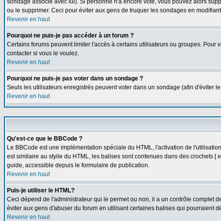
sondage associé avec lui). Si personne n'a encore voté, vous pouvez alors suppr
ou le supprimer. Ceci pour éviter aux gens de truquer les sondages en modifiant
Revenir en haut
Pourquoi ne puis-je pas accéder à un forum ?
Certains forums peuvent limiter l'accès à certains utilisateurs ou groupes. Pour v
contacter si vous le voulez.
Revenir en haut
Pourquoi ne puis-je pas voter dans un sondage ?
Seuls les utilisateurs enregistrés peuvent voter dans un sondage (afin d'éviter l
Revenir en haut
Qu'est-ce que le BBCode ?
Le BBCode est une implémentation spéciale du HTML, l'activation de l'utilisati
est similaire au styile du HTML, les balises sont contenues dans des crochets [ et 
guide, accessible depuis le formulaire de publication.
Revenir en haut
Puis-je utiliser le HTML?
Ceci dépend de l'administrateur qui le permet ou non, il a un contrôle complet 
éviter aux gens d'abuser du forum en utilisant certaines balises qui pourraient 
Revenir en haut