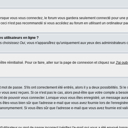
rsque vous vous connectez, le forum vous gardera seulement connecté pour une pér
ceci n'est pas recommandé si vous accédez au forum en utilisant un ordinateur parta
 utilisateurs en ligne ?
us choisissez
Oui
, vous n'apparaîtrez qu'uniquement aux yeux des administrateurs 
tre réinitialisé. Pour ce faire, aller sur la page de connexion et cliquez sur
J'ai ou
mot de passe. S'ils ont correctement été entrés, alors il y a deux possibilités. Si l
 vous avez reçues. Si ce n'est pas le cas, alors peut-être que votre compte a besoi
ant de pouvoir vous connecter. Lorsque vous vous êtes enregistré, un message aurait
ors êtes-vous bien sûr que l'adresse e-mail que vous avez fournie lors de l'enregistre
 anonymement. Si vous êtes sûr que l'adresse e-mail que vous avez fournie est valid
utilisateur ou mot de passe incorrect (vérifiez l'e-mail qui vous a été envoyé lors