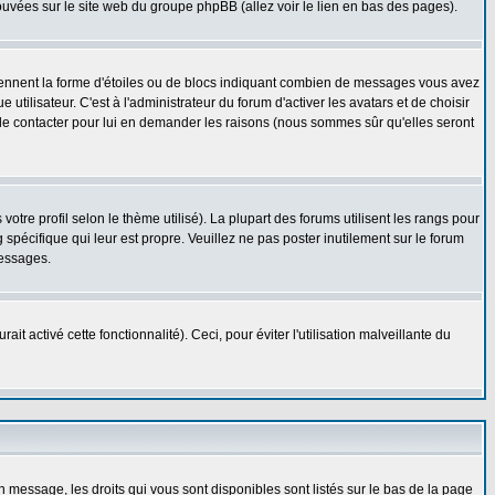
rouvées sur le site web du groupe phpBB (allez voir le lien en bas des pages).
prennent la forme d'étoiles ou de blocs indiquant combien de messages vous avez
ilisateur. C'est à l'administrateur du forum d'activer les avatars et de choisir
z le contacter pour lui en demander les raisons (nous sommes sûr qu'elles seront
otre profil selon le thème utilisé). La plupart des forums utilisent les rangs pour
spécifique qui leur est propre. Veuillez ne pas poster inutilement sur le forum
messages.
t activé cette fonctionnalité). Ceci, pour éviter l'utilisation malveillante du
n message, les droits qui vous sont disponibles sont listés sur le bas de la page