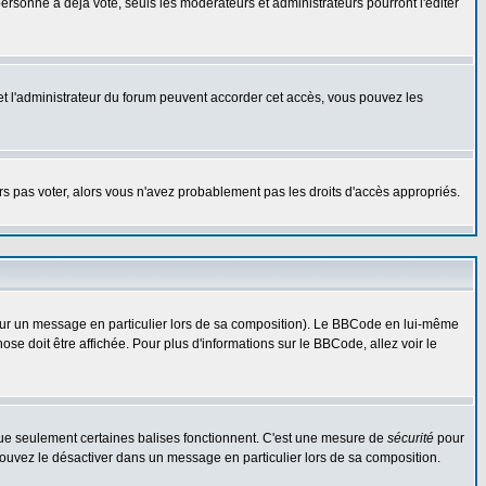
rsonne a déjà voté, seuls les modérateurs et administrateurs pourront l'éditer
r et l'administrateur du forum peuvent accorder cet accès, vous pouvez les
urs pas voter, alors vous n'avez probablement pas les droits d'accès appropriés.
 sur un message en particulier lors de sa composition). Le BBCode en lui-même
hose doit être affichée. Pour plus d'informations sur le BBCode, allez voir le
 que seulement certaines balises fonctionnent. C'est une mesure de
sécurité
pour
 pouvez le désactiver dans un message en particulier lors de sa composition.