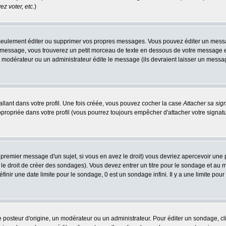
z voter, etc.
)
eulement éditer ou supprimer vos propres messages. Vous pouvez éditer un message
ssage, vous trouverez un petit morceau de texte en dessous de votre message en re
n modérateur ou un administrateur édite le message (ils devraient laisser un message 
llant dans votre profil. Une fois créée, vous pouvez cocher la case
Attacher sa sig
ropriée dans votre profil (vous pourrez toujours empêcher d'attacher votre signatu
 premier message d'un sujet, si vous en avez le droit) vous devriez apercevoir une 
le droit de créer des sondages). Vous devez entrer un titre pour le sondage et au
nir une date limite pour le sondage, 0 est un sondage infini. Il y a une limite pour 
teur d'origine, un modérateur ou un administrateur. Pour éditer un sondage, cliqu