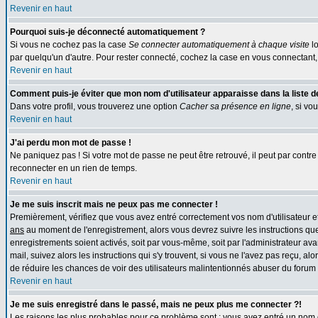
Revenir en haut
Pourquoi suis-je déconnecté automatiquement ?
Si vous ne cochez pas la case
Se connecter automatiquement à chaque visite
lo
par quelqu'un d'autre. Pour rester connecté, cochez la case en vous connectant, 
Revenir en haut
Comment puis-je éviter que mon nom d'utilisateur apparaisse dans la liste des
Dans votre profil, vous trouverez une option
Cacher sa présence en ligne
, si vo
Revenir en haut
J'ai perdu mon mot de passe !
Ne paniquez pas ! Si votre mot de passe ne peut être retrouvé, il peut par contre ê
reconnecter en un rien de temps.
Revenir en haut
Je me suis inscrit mais ne peux pas me connecter !
Premièrement, vérifiez que vous avez entré correctement vos nom d'utilisateur et 
ans
au moment de l'enregistrement, alors vous devrez suivre les instructions que
enregistrements soient activés, soit par vous-même, soit par l'administrateur av
mail, suivez alors les instructions qui s'y trouvent, si vous ne l'avez pas reçu, al
de réduire les chances de voir des utilisateurs malintentionnés abuser du forum
Revenir en haut
Je me suis enregistré dans le passé, mais ne peux plus me connecter ?!
Les raisons les plus probables pour ce problème sont : vous avez entré un nom d'