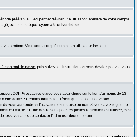
iode préétablie. Ceci permet d'éviter une utilisation abusive de votre compte
gé, ex : bibliothèque, cybercafé, université, etc.
ou vous-même. Vous serez compté comme un utilisateur invisible.
blié mon mot de passe
, puis suivez les instructions et vous devriez pouvoir vous
e support COPPA est activé et que vous avez cliqué sur le lien
J'ai moins de 13
n d'être activé ? Certains forums requièrent que tous les nouveaux
 dû vous apprendre si l'activation est requise ou non. Si vous avez reçu un e-
ment est valide ? L'une des raisons pour lesquelles l'activation est utilisée, c'est
e, essayez alors de contacter l'administrateur du forum.
que vous vous êtes enregistré) ou l'administrateur a supprimé votre compte pour