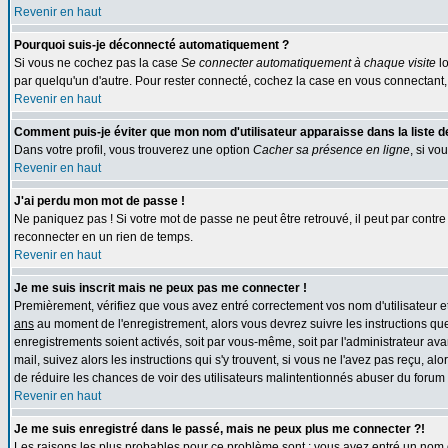
Revenir en haut
Pourquoi suis-je déconnecté automatiquement ?
Si vous ne cochez pas la case
Se connecter automatiquement à chaque visite
lo
par quelqu'un d'autre. Pour rester connecté, cochez la case en vous connectant, 
Revenir en haut
Comment puis-je éviter que mon nom d'utilisateur apparaisse dans la liste des
Dans votre profil, vous trouverez une option
Cacher sa présence en ligne
, si vo
Revenir en haut
J'ai perdu mon mot de passe !
Ne paniquez pas ! Si votre mot de passe ne peut être retrouvé, il peut par contre ê
reconnecter en un rien de temps.
Revenir en haut
Je me suis inscrit mais ne peux pas me connecter !
Premièrement, vérifiez que vous avez entré correctement vos nom d'utilisateur et 
ans
au moment de l'enregistrement, alors vous devrez suivre les instructions que
enregistrements soient activés, soit par vous-même, soit par l'administrateur av
mail, suivez alors les instructions qui s'y trouvent, si vous ne l'avez pas reçu, al
de réduire les chances de voir des utilisateurs malintentionnés abuser du forum
Revenir en haut
Je me suis enregistré dans le passé, mais ne peux plus me connecter ?!
Les raisons les plus probables pour ce problème sont : vous avez entré un nom d'