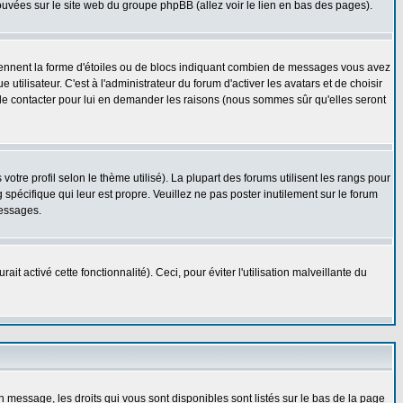
rouvées sur le site web du groupe phpBB (allez voir le lien en bas des pages).
prennent la forme d'étoiles ou de blocs indiquant combien de messages vous avez
ilisateur. C'est à l'administrateur du forum d'activer les avatars et de choisir
z le contacter pour lui en demander les raisons (nous sommes sûr qu'elles seront
otre profil selon le thème utilisé). La plupart des forums utilisent les rangs pour
spécifique qui leur est propre. Veuillez ne pas poster inutilement sur le forum
messages.
t activé cette fonctionnalité). Ceci, pour éviter l'utilisation malveillante du
n message, les droits qui vous sont disponibles sont listés sur le bas de la page