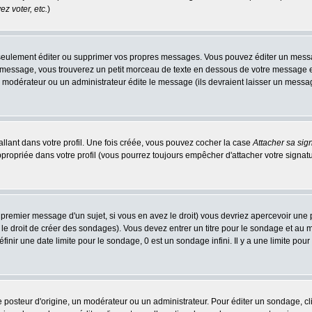
z voter, etc.
)
eulement éditer ou supprimer vos propres messages. Vous pouvez éditer un message
ssage, vous trouverez un petit morceau de texte en dessous de votre message en re
n modérateur ou un administrateur édite le message (ils devraient laisser un message 
llant dans votre profil. Une fois créée, vous pouvez cocher la case
Attacher sa sig
ropriée dans votre profil (vous pourrez toujours empêcher d'attacher votre signatu
 premier message d'un sujet, si vous en avez le droit) vous devriez apercevoir une 
le droit de créer des sondages). Vous devez entrer un titre pour le sondage et au
nir une date limite pour le sondage, 0 est un sondage infini. Il y a une limite pour 
teur d'origine, un modérateur ou un administrateur. Pour éditer un sondage, cliqu