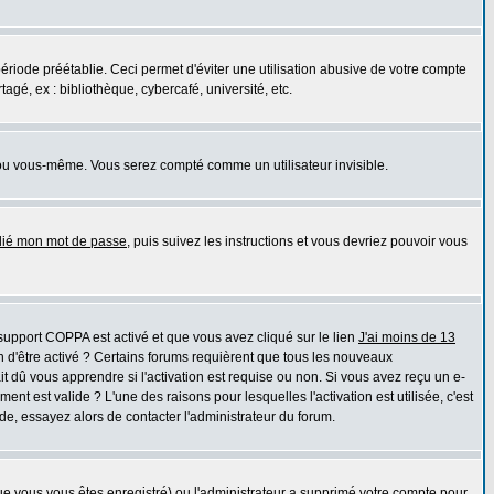
iode préétablie. Ceci permet d'éviter une utilisation abusive de votre compte
gé, ex : bibliothèque, cybercafé, université, etc.
ou vous-même. Vous serez compté comme un utilisateur invisible.
blié mon mot de passe
, puis suivez les instructions et vous devriez pouvoir vous
e support COPPA est activé et que vous avez cliqué sur le lien
J'ai moins de 13
n d'être activé ? Certains forums requièrent que tous les nouveaux
 dû vous apprendre si l'activation est requise ou non. Si vous avez reçu un e-
ment est valide ? L'une des raisons pour lesquelles l'activation est utilisée, c'est
e, essayez alors de contacter l'administrateur du forum.
que vous vous êtes enregistré) ou l'administrateur a supprimé votre compte pour