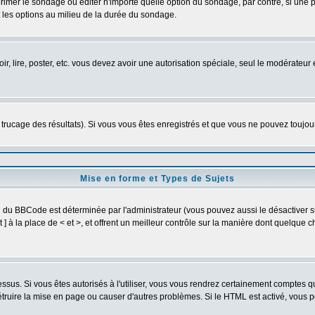
imer le sondage ou éditer n'importe quelle option du sondage, par contre, si une pe
 les options au milieu de la durée du sondage.
oir, lire, poster, etc. vous devez avoir une autorisation spéciale, seul le modérateu
e trucage des résultats). Si vous vous êtes enregistrés et que vous ne pouvez toujo
Mise en forme et Types de Sujets
on du BBCode est déterminée par l'administrateur (vous pouvez aussi le désactiver
] à la place de < et >, et offrent un meilleur contrôle sur la manière dont quelque c
dessus. Si vous êtes autorisés à l'utiliser, vous vous rendrez certainement comptes
détruire la mise en page ou causer d'autres problèmes. Si le HTML est activé, vous