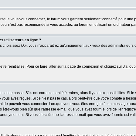
rsque vous vous connectez, le forum vous gardera seulement connecté pour une pér
ceci n'est pas recommandé si vous accédez au forum en utilisant un ordinateur parta
 utilisateurs en ligne ?
us choisissez
Oui
, vous n'apparaîtrez qu'uniquement aux yeux des administrateurs 
tre réinitialisé. Pour ce faire, aller sur la page de connexion et cliquez sur
J'ai ou
mot de passe. S'ils ont correctement été entrés, alors il y a deux possibilités. Si l
 vous avez reçues. Si ce n'est pas le cas, alors peut-être que votre compte a besoi
ant de pouvoir vous connecter. Lorsque vous vous êtes enregistré, un message aurait
ors êtes-vous bien sûr que l'adresse e-mail que vous avez fournie lors de l'enregistre
 anonymement. Si vous êtes sûr que l'adresse e-mail que vous avez fournie est valid
utilisateur ou mot de passe incorrect (vérifiez l'e-mail qui vous a été envoyé lors