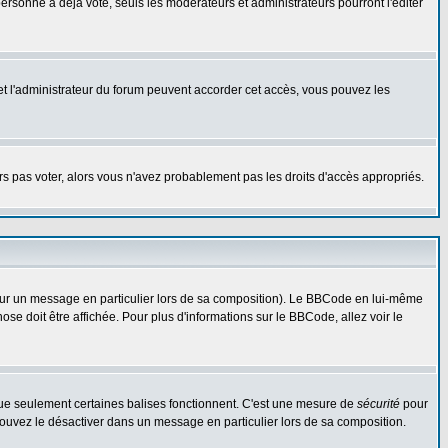
rsonne a déjà voté, seuls les modérateurs et administrateurs pourront l'éditer
r et l'administrateur du forum peuvent accorder cet accès, vous pouvez les
urs pas voter, alors vous n'avez probablement pas les droits d'accès appropriés.
 sur un message en particulier lors de sa composition). Le BBCode en lui-même
hose doit être affichée. Pour plus d'informations sur le BBCode, allez voir le
 que seulement certaines balises fonctionnent. C'est une mesure de
sécurité
pour
 pouvez le désactiver dans un message en particulier lors de sa composition.