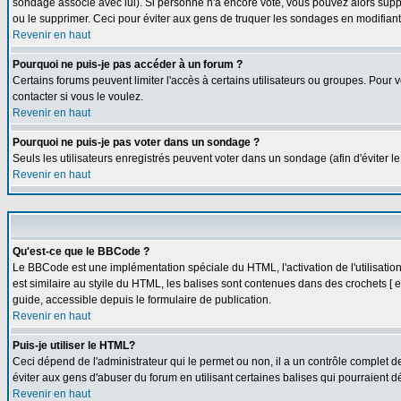
sondage associé avec lui). Si personne n'a encore voté, vous pouvez alors suppr
ou le supprimer. Ceci pour éviter aux gens de truquer les sondages en modifiant
Revenir en haut
Pourquoi ne puis-je pas accéder à un forum ?
Certains forums peuvent limiter l'accès à certains utilisateurs ou groupes. Pour v
contacter si vous le voulez.
Revenir en haut
Pourquoi ne puis-je pas voter dans un sondage ?
Seuls les utilisateurs enregistrés peuvent voter dans un sondage (afin d'éviter l
Revenir en haut
Qu'est-ce que le BBCode ?
Le BBCode est une implémentation spéciale du HTML, l'activation de l'utilisati
est similaire au styile du HTML, les balises sont contenues dans des crochets [ et 
guide, accessible depuis le formulaire de publication.
Revenir en haut
Puis-je utiliser le HTML?
Ceci dépend de l'administrateur qui le permet ou non, il a un contrôle complet 
éviter aux gens d'abuser du forum en utilisant certaines balises qui pourraient 
Revenir en haut