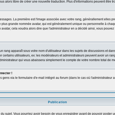
vous alors libre de créer une nouvelle traduction. Plus d'informations peuvent être t
s messages. La première est l'image associée avec votre rang, générallement elles 
ge plus grande nommée avatar, qui est généralement unique ou personnelle à chaque ut
n avatar, cela voudra alors dire que l'administrateur en a décidé ainsi, vous pouve
un rang apparaît sous votre nom d'utilisateur dans les sujets de discussions et dans v
ertains utilisateurs, ex: les modérateurs et administrateurs peuvent avoir un rang 
dministrateur qui vous abaissera simplement le compte de votre nombre total de 
nnecter !
ens via le formulaire d'e-mail intégré au forum (dans le cas où l'administrateur aurai
Publication
ge du sujet. Vous pourriez avoir besoin de vous enregistrer avant de pouvoir poster u