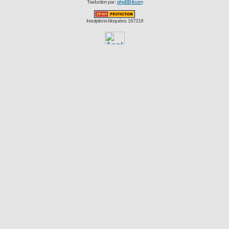
Traduction par :
phpBB-fr.com
Inscriptions bloquées: 167219