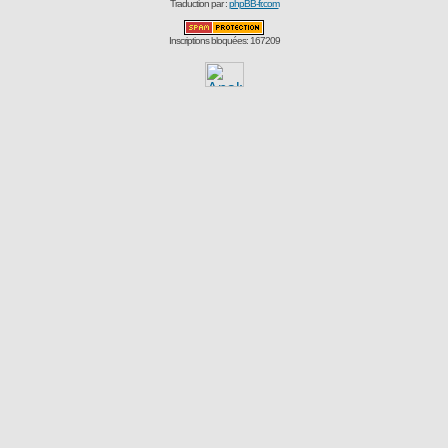
Traduction par :
phpBB-fr.com
Inscriptions bloquées: 167209