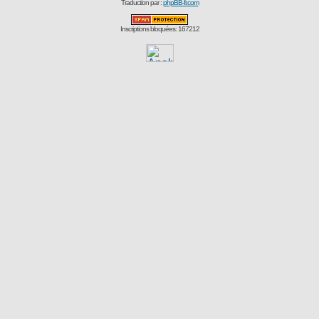
Traduction par :
phpBB-fr.com
Inscriptions bloquées: 167212