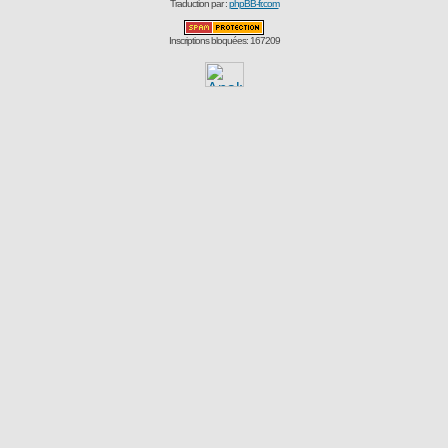
Traduction par :
phpBB-fr.com
Inscriptions bloquées: 167209